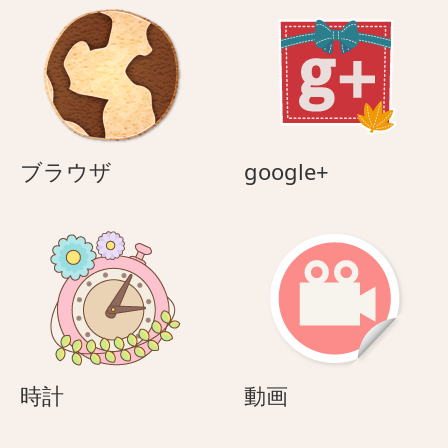
ブ
google+
ブラウザ
google+
ラ
ウ
ザ
時
動
時計
動画
計
画