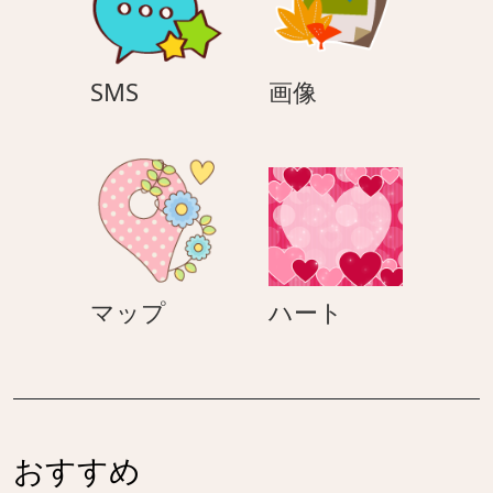
SMS
画
SMS
画像
像
マ
ハ
マップ
ハート
ッ
ー
プ
ト
おすすめ