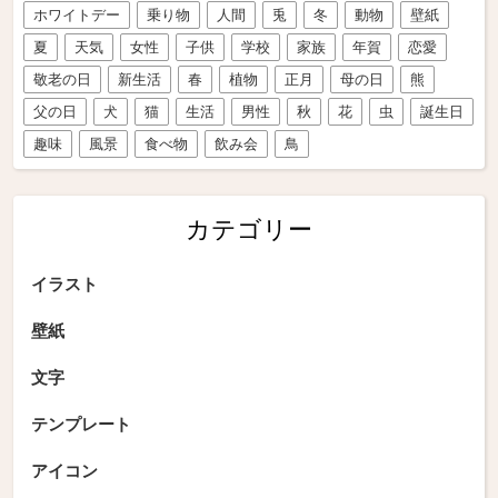
ホワイトデー
乗り物
人間
兎
冬
動物
壁紙
夏
天気
女性
子供
学校
家族
年賀
恋愛
敬老の日
新生活
春
植物
正月
母の日
熊
父の日
犬
猫
生活
男性
秋
花
虫
誕生日
趣味
風景
食べ物
飲み会
鳥
カテゴリー
イラスト
壁紙
文字
テンプレート
アイコン