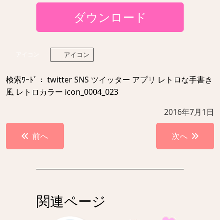
ダウンロード
アイコン
アイコン
検索ﾜｰﾄﾞ： twitter SNS ツイッター アプリ レトロな手書き
風 レトロカラー icon_0004_023
2016年7月1日
投
前へ
次へ
稿
ナ
ビ
ゲ
関連ページ
ー
シ