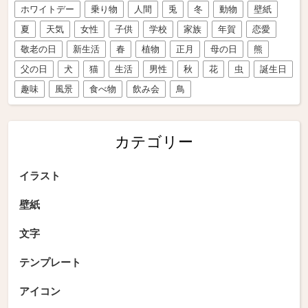
ホワイトデー
乗り物
人間
兎
冬
動物
壁紙
夏
天気
女性
子供
学校
家族
年賀
恋愛
敬老の日
新生活
春
植物
正月
母の日
熊
父の日
犬
猫
生活
男性
秋
花
虫
誕生日
趣味
風景
食べ物
飲み会
鳥
カテゴリー
イラスト
壁紙
文字
テンプレート
アイコン