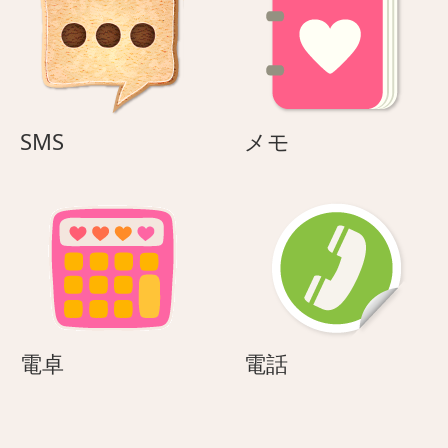
SMS
メ
SMS
メモ
モ
電
電
電卓
電話
卓
話