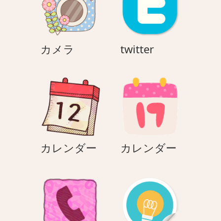
ン
カ
twitter
カメラ
twitter
メ
ラ
カ
カ
カレンダー
カレンダー
レ
レ
ン
ン
ダ
ダ
ー
ー