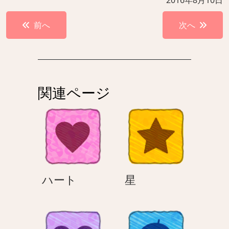
2016年8月10日
投
前へ
次へ
稿
ナ
ビ
ゲ
関連ページ
ー
シ
ョ
ン
ハ
星
ハート
星
ー
ト