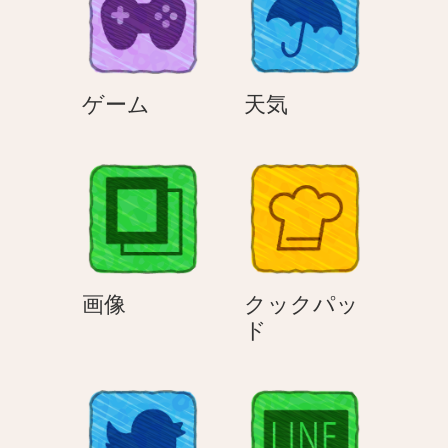
ゲ
天
ゲーム
天気
ー
気
ム
画
画像
クックパッ
像
ク
ド
ッ
ク
パ
ッ