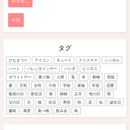
吹き出し
年賀
タグ
ひなまつり
アイコン
キュート
クリスマス
シンボル
ハート
バレンタインデー
パンダ
ビジネス
ホワイトデー
乗り物
人間
兎
冬
動物
壁紙
夏
天気
女性
子供
学校
家族
年賀
恋愛
敬老の日
新生活
春
植物
正月
母の日
熊
父の日
犬
猫
生活
男性
秋
花
虫
誕生日
趣味
風景
食べ物
飲み会
鳥