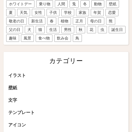
ホワイトデー
乗り物
人間
兎
冬
動物
壁紙
夏
天気
女性
子供
学校
家族
年賀
恋愛
敬老の日
新生活
春
植物
正月
母の日
熊
父の日
犬
猫
生活
男性
秋
花
虫
誕生日
趣味
風景
食べ物
飲み会
鳥
カテゴリー
イラスト
壁紙
文字
テンプレート
アイコン