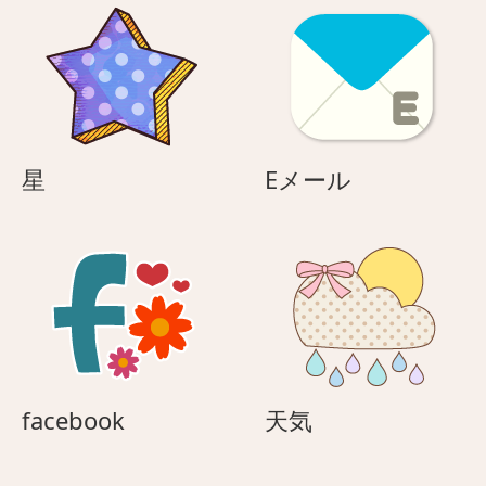
星
E
星
Eメール
メ
ー
ル
facebook
天
facebook
天気
気