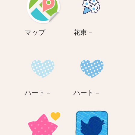
ョ
ン
マ
花
マップ
花束 –
ッ
束
プ
–
ハ
ハ
ハート –
ハート –
ー
ー
ト
ト
–
–