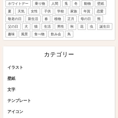
ホワイトデー
乗り物
人間
兎
冬
動物
壁紙
夏
天気
女性
子供
学校
家族
年賀
恋愛
敬老の日
新生活
春
植物
正月
母の日
熊
父の日
犬
猫
生活
男性
秋
花
虫
誕生日
趣味
風景
食べ物
飲み会
鳥
カテゴリー
イラスト
壁紙
文字
テンプレート
アイコン