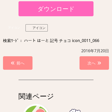
ダウンロード
アイコン
アイコン
検索ﾜｰﾄﾞ： ハート はーと 記号 チョコ icon_0011_066
2016年7月20日
投
前へ
次へ
稿
ナ
ビ
ゲ
関連ページ
ー
シ