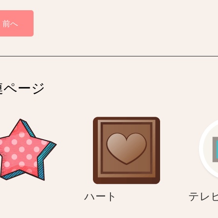
前へ
連ページ
星
ハ
ハート
テレ
ー