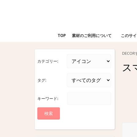
Skip
to
content
Skip
to
TOP
素材のご利用について
このサイ
content
DECO
カテゴリー:
ス
タグ:
キーワード: