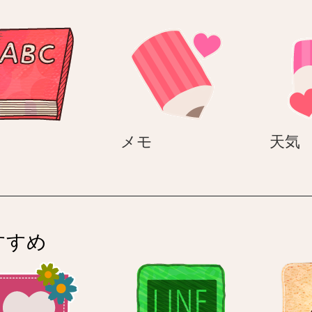
ト
本
メ
メモ
天気
モ
すすめ