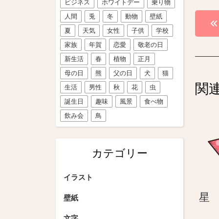
ビジネス
ホワイトデー
乗り物
投
人間
兎
冬
動物
壁紙
夏
天気
女性
子供
学校
稿
家族
年賀
恋愛
敬老の日
ナ
新生活
春
植物
正月
ビ
母の日
熊
父の日
犬
猫
関
生活
男性
秋
花
虫
ゲ
誕生日
趣味
風景
食べ物
ー
飲み会
鳥
シ
ョ
カテゴリー
ン
イラスト
星
壁紙
文字