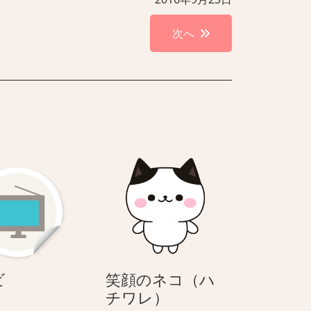
次へ
テ
ビ
笑顔のネコ（ハ
レ
笑
チワレ）