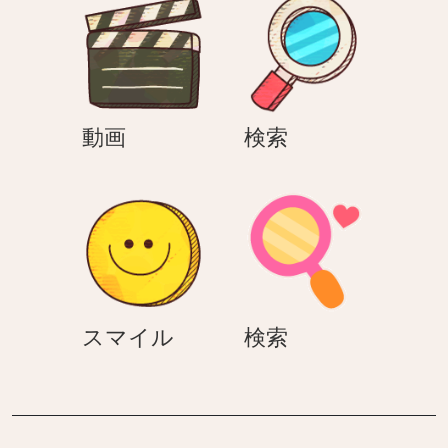
ピ
ン
グ
動
検
動画
検索
画
索
ス
検
スマイル
検索
マ
索
イ
ル