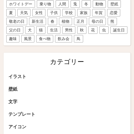
ホワイトデー
乗り物
人間
兎
冬
動物
壁紙
夏
天気
女性
子供
学校
家族
年賀
恋愛
敬老の日
新生活
春
植物
正月
母の日
熊
父の日
犬
猫
生活
男性
秋
花
虫
誕生日
趣味
風景
食べ物
飲み会
鳥
カテゴリー
イラスト
壁紙
文字
テンプレート
アイコン