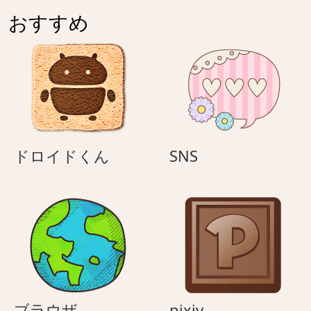
おすすめ
ド
SNS
ドロイドくん
SNS
ロ
イ
ド
く
ん
ブ
pixiv
ブラウザ
pixiv