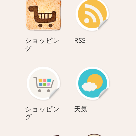
ョ
ン
RSS
ショッピン
RSS
シ
グ
ョ
ッ
ピ
ン
グ
天
ショッピン
天気
シ
気
グ
ョ
ッ