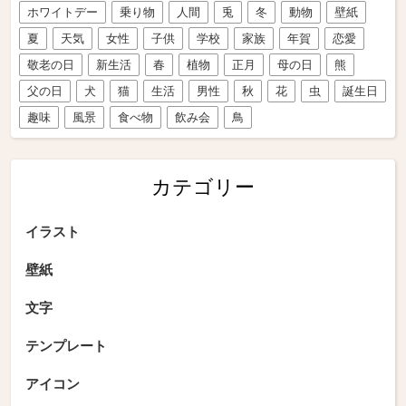
ホワイトデー
乗り物
人間
兎
冬
動物
壁紙
夏
天気
女性
子供
学校
家族
年賀
恋愛
敬老の日
新生活
春
植物
正月
母の日
熊
父の日
犬
猫
生活
男性
秋
花
虫
誕生日
趣味
風景
食べ物
飲み会
鳥
カテゴリー
イラスト
壁紙
文字
テンプレート
アイコン