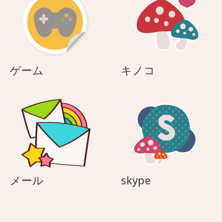
ゲ
キ
ゲーム
キノコ
ー
ノ
ム
コ
メ
skype
メール
skype
ー
ル