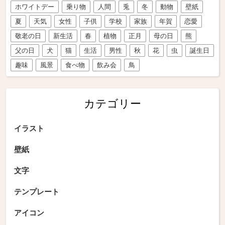
ホワイトデー
乗り物
人間
兎
冬
動物
壁紙
夏
天気
女性
子供
学校
家族
年賀
恋愛
敬老の日
新生活
春
植物
正月
母の日
熊
父の日
犬
猫
生活
男性
秋
花
虫
誕生日
趣味
風景
食べ物
飲み会
鳥
カテゴリー
イラスト
壁紙
文字
テンプレート
アイコン