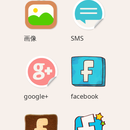
ョ
ン
画
SMS
画像
SMS
像
google+
facebook
google+
facebook