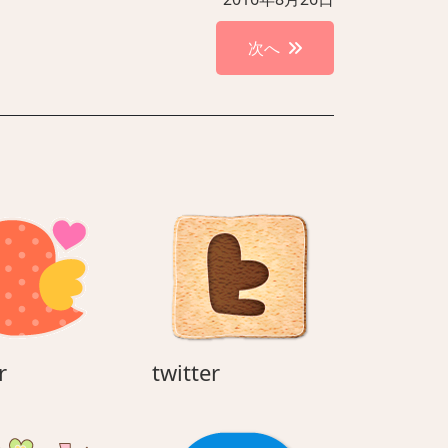
次へ
twitter
twitter
r
twitter