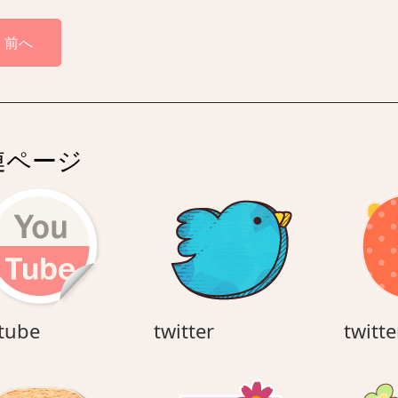
前へ
連ページ
youtube
twitter
tube
twitter
twitte