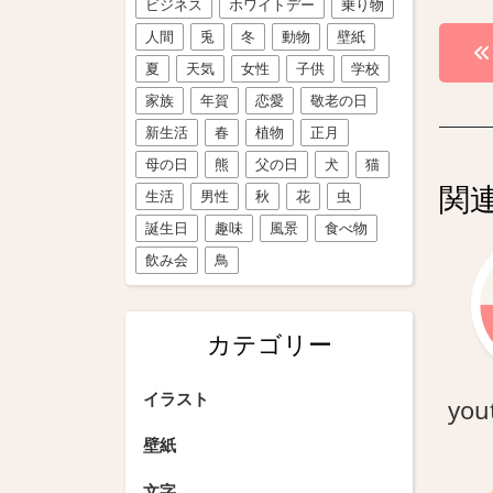
ビジネス
ホワイトデー
乗り物
投
人間
兎
冬
動物
壁紙
夏
天気
女性
子供
学校
稿
家族
年賀
恋愛
敬老の日
ナ
新生活
春
植物
正月
ビ
母の日
熊
父の日
犬
猫
関
生活
男性
秋
花
虫
ゲ
誕生日
趣味
風景
食べ物
ー
飲み会
鳥
シ
ョ
カテゴリー
ン
イラスト
you
壁紙
文字