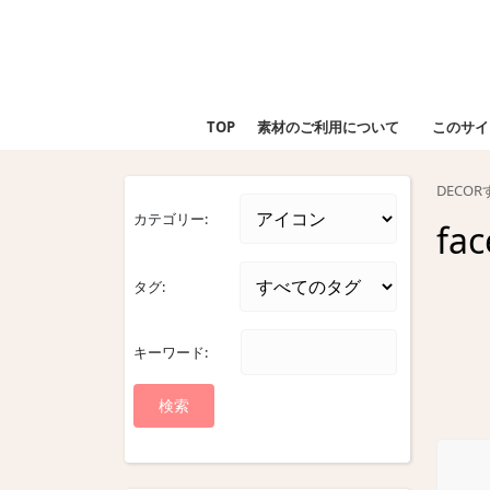
Skip
to
content
Skip
to
TOP
素材のご利用について
このサイ
content
DECO
カテゴリー:
fa
タグ:
キーワード: