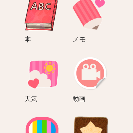
ョ
ン
本
メ
本
メモ
モ
天
動
天気
動画
気
画