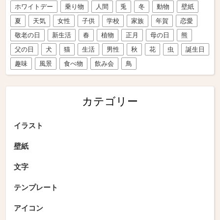
ホワイトデー
乗り物
人間
兎
冬
動物
壁紙
夏
天気
女性
子供
学校
家族
年賀
恋愛
敬老の日
新生活
春
植物
正月
母の日
熊
父の日
犬
猫
生活
男性
秋
花
虫
誕生日
趣味
風景
食べ物
飲み会
鳥
カテゴリー
イラスト
壁紙
文字
テンプレート
アイコン