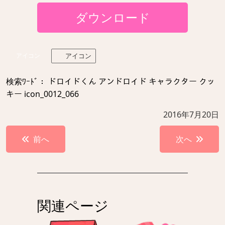
ダウンロード
アイコン
アイコン
検索ﾜｰﾄﾞ： ドロイドくん アンドロイド キャラクター クッ
キー icon_0012_066
2016年7月20日
投
前へ
次へ
稿
ナ
ビ
ゲ
関連ページ
ー
シ