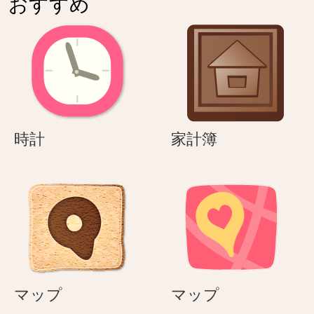
おすすめ
時
家
時計
家計簿
計
計
簿
マ
マ
マップ
マップ
ッ
ッ