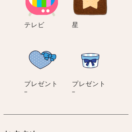
テ
星
テレビ
星
レ
ビ
プレゼント
プレゼント
プ
プ
–
–
レ
レ
ゼ
ゼ
ン
ン
ト
ト
–
–