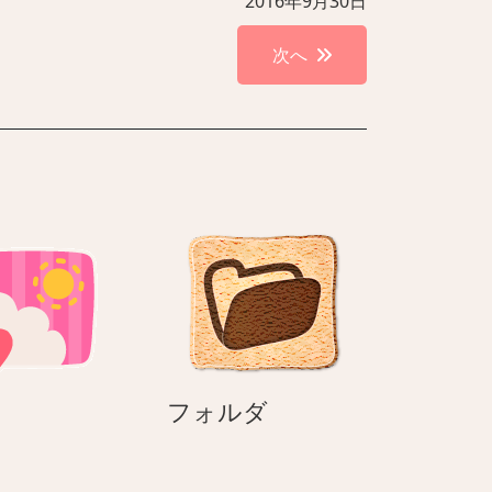
2016年9月30日
次へ
天
フ
フォルダ
気
ォ
ル