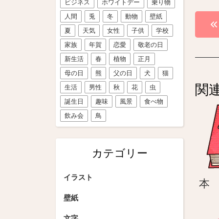
ビジネス
ホワイトデー
乗り物
投
人間
兎
冬
動物
壁紙
夏
天気
女性
子供
学校
稿
家族
年賀
恋愛
敬老の日
ナ
新生活
春
植物
正月
ビ
母の日
熊
父の日
犬
猫
関
生活
男性
秋
花
虫
ゲ
誕生日
趣味
風景
食べ物
ー
飲み会
鳥
シ
ョ
カテゴリー
ン
イラスト
本
壁紙
文字