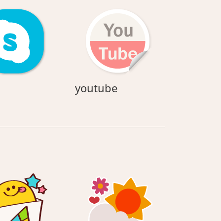
ダ
skype
youtube
youtube