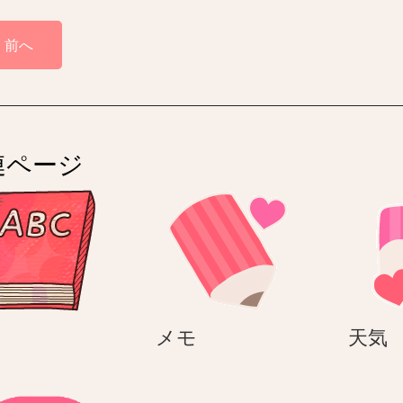
前へ
連ページ
本
メ
メモ
天気
モ