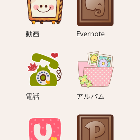
ョ
ン
動
Evernote
動画
Evernote
画
電
ア
電話
アルバム
話
ル
バ
ム