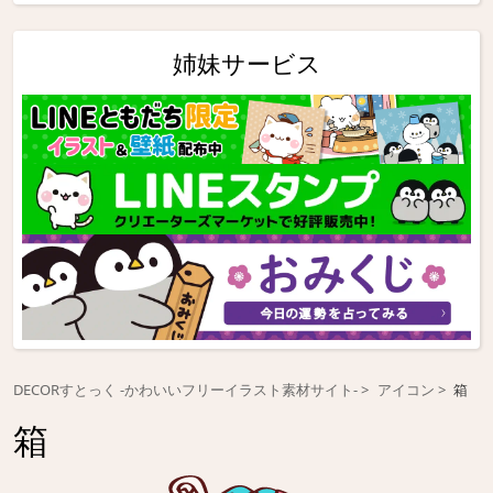
姉妹サービス
DECORすとっく -かわいいフリーイラスト素材サイト-
アイコン
箱
箱