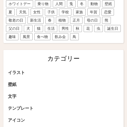
ホワイトデー
乗り物
人間
兎
冬
動物
壁紙
夏
天気
女性
子供
学校
家族
年賀
恋愛
敬老の日
新生活
春
植物
正月
母の日
熊
父の日
犬
猫
生活
男性
秋
花
虫
誕生日
趣味
風景
食べ物
飲み会
鳥
カテゴリー
イラスト
壁紙
文字
テンプレート
アイコン