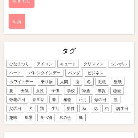
吹き出し
年賀
タグ
ひなまつり
アイコン
キュート
クリスマス
シンボル
ハート
バレンタインデー
パンダ
ビジネス
ホワイトデー
乗り物
人間
兎
冬
動物
壁紙
夏
天気
女性
子供
学校
家族
年賀
恋愛
敬老の日
新生活
春
植物
正月
母の日
熊
父の日
犬
猫
生活
男性
秋
花
虫
誕生日
趣味
風景
食べ物
飲み会
鳥