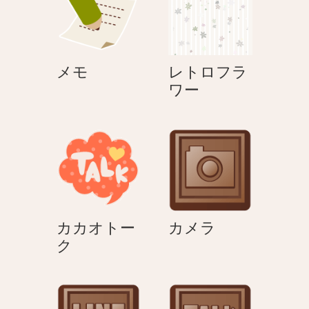
メ
メモ
レトロフラ
モ
レ
ワー
ト
ロ
フ
ラ
ワ
ー
カ
カカオトー
カメラ
カ
メ
ク
カ
ラ
オ
ト