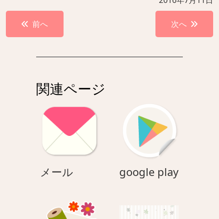
2016年7月11日
投
前へ
次へ
稿
ナ
ビ
ゲ
関連ページ
ー
シ
ョ
ン
メ
google
メール
google play
ー
play
ル