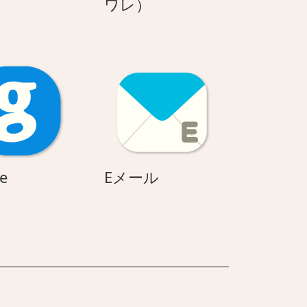
レ
ワレ）
イ
ン
コ
ー
ト
を
着
る
ネ
google
E
e
Eメール
コ
メ
（ハ
ー
チ
ル
ワ
レ）