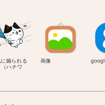
画
風に煽られる
画像
googl
像
コ（ハチワ
強
）
風
に
煽
ら
れ