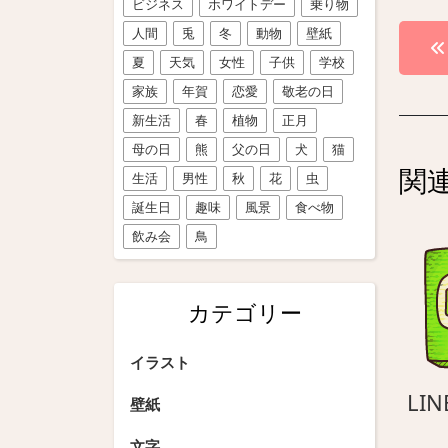
ビジネス
ホワイトデー
乗り物
投
人間
兎
冬
動物
壁紙
夏
天気
女性
子供
学校
稿
家族
年賀
恋愛
敬老の日
ナ
新生活
春
植物
正月
ビ
母の日
熊
父の日
犬
猫
関
生活
男性
秋
花
虫
ゲ
誕生日
趣味
風景
食べ物
ー
飲み会
鳥
シ
ョ
カテゴリー
ン
イラスト
LIN
壁紙
文字