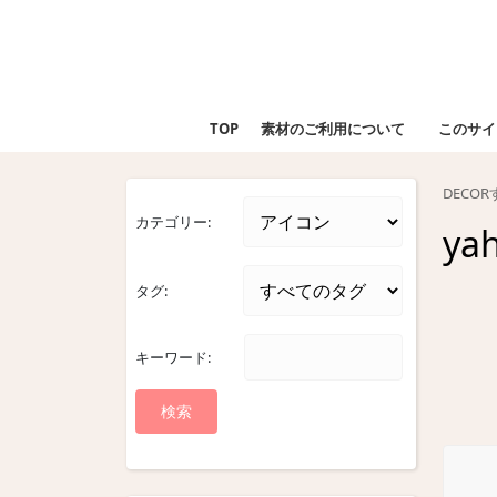
Skip
to
content
Skip
to
TOP
素材のご利用について
このサイ
content
DECO
カテゴリー:
ya
タグ:
キーワード: