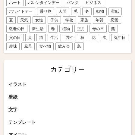
ハート
バレンタインデー
パンダ
ビジネス
ホワイトデー
乗り物
人間
兎
冬
動物
壁紙
夏
天気
女性
子供
学校
家族
年賀
恋愛
敬老の日
新生活
春
植物
正月
母の日
熊
父の日
犬
猫
生活
男性
秋
花
虫
誕生日
趣味
風景
食べ物
飲み会
鳥
カテゴリー
イラスト
壁紙
文字
テンプレート
アイコン