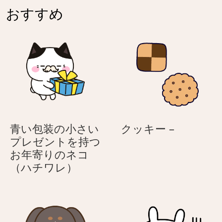
シ
丸
おすすめ
ン
襟
プ
ち
ル
ゃ
さ
ん
ん
の
ネ
ガ
テ
ィ
ク
青い包装の小さい
クッキー –
ブ
ッ
プレゼントを持つ
キ
お年寄りのネコ
青
ー
（ハチワレ）
い
–
包
装
の