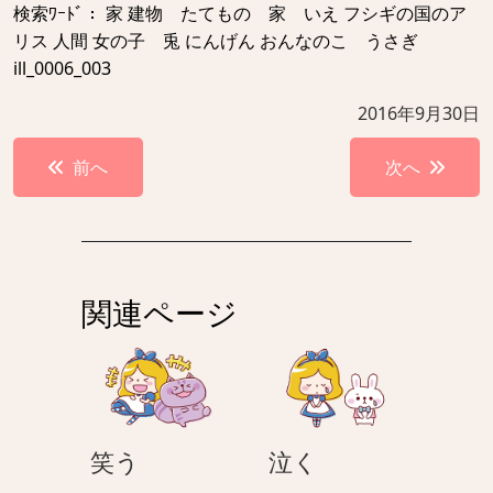
検索ﾜｰﾄﾞ： 家 建物 たてもの 家 いえ フシギの国のア
リス 人間 女の子 兎 にんげん おんなのこ うさぎ
ill_0006_003
2016年9月30日
投
前へ
次へ
稿
ナ
ビ
ゲ
関連ページ
ー
シ
ョ
ン
笑
泣
笑う
泣く
う
く