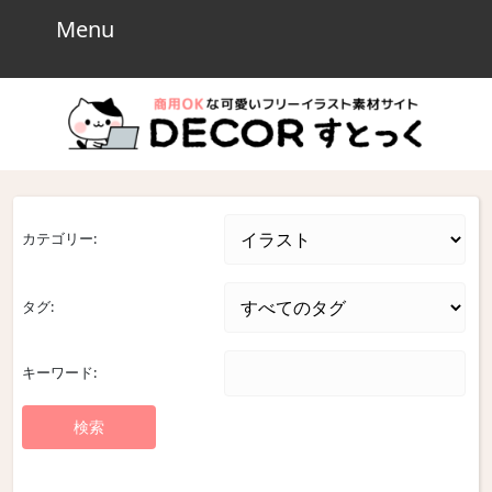
Skip
Menu
Menu
to
content
Skip
to
content
カテゴリー:
タグ:
キーワード: