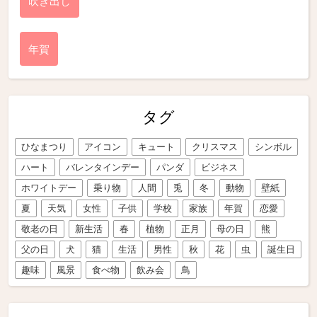
吹き出し
年賀
タグ
ひなまつり
アイコン
キュート
クリスマス
シンボル
ハート
バレンタインデー
パンダ
ビジネス
ホワイトデー
乗り物
人間
兎
冬
動物
壁紙
夏
天気
女性
子供
学校
家族
年賀
恋愛
敬老の日
新生活
春
植物
正月
母の日
熊
父の日
犬
猫
生活
男性
秋
花
虫
誕生日
趣味
風景
食べ物
飲み会
鳥