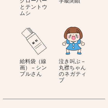
クローバー
学級閉鎖
ゃ
級
とテントウ
ん
ク
閉
ムシ
の
ロ
鎖
ネ
ー
ガ
バ
テ
ー
ィ
と
ブ
テ
ン
給料袋（線
泣き叫ぶ –
ト
画） – シン
丸襟ちゃん
ウ
給
プルさん
のネガティ
ム
料
泣
ブ
シ
袋
き
（線
叫
画）
ぶ
–
–