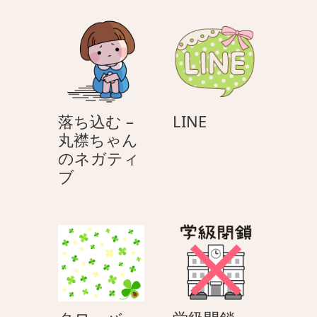
LINE
落ち込む –
LINE
丸襟ちゃん
のネガティ
落
ブ
ち
込
む
–
丸
襟
ち
学