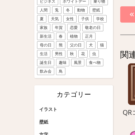
ビジネス
ホワイトデー
乗り物
投
人間
兎
冬
動物
壁紙
夏
天気
女性
子供
学校
稿
家族
年賀
恋愛
敬老の日
ナ
新生活
春
植物
正月
ビ
母の日
熊
父の日
犬
猫
関
生活
男性
秋
花
虫
ゲ
誕生日
趣味
風景
食べ物
ー
飲み会
鳥
シ
ョ
カテゴリー
ン
イラスト
QR
壁紙
文字