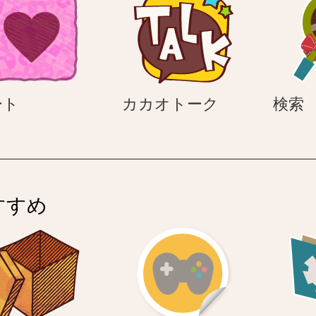
ド
ハ
カ
ート
カカオトーク
検索
ー
カ
ト
オ
ト
ー
ク
すすめ