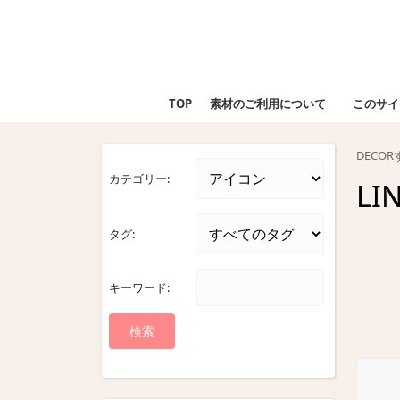
Skip
to
content
Skip
to
TOP
素材のご利用について
このサイ
content
DECO
カテゴリー:
LI
タグ:
キーワード: