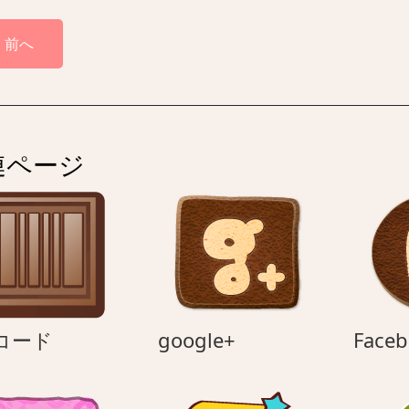
前へ
連ページ
QR
google+
コード
google+
Faceb
コ
ー