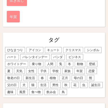
吹き出し
年賀
タグ
ひなまつり
アイコン
キュート
クリスマス
シンボル
ハート
バレンタインデー
パンダ
ビジネス
ホワイトデー
乗り物
人間
兎
冬
動物
壁紙
夏
天気
女性
子供
学校
家族
年賀
恋愛
敬老の日
新生活
春
植物
正月
母の日
熊
父の日
犬
猫
生活
男性
秋
花
虫
誕生日
趣味
風景
食べ物
飲み会
鳥