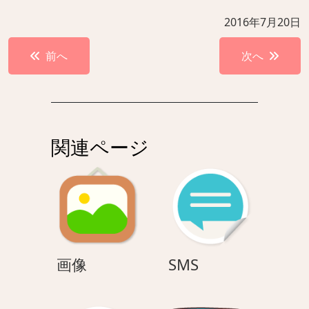
2016年7月20日
投
前へ
次へ
稿
ナ
ビ
ゲ
関連ページ
ー
シ
ョ
ン
画
SMS
画像
SMS
像