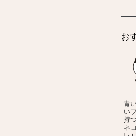
お
青
い
持
ネ
レ