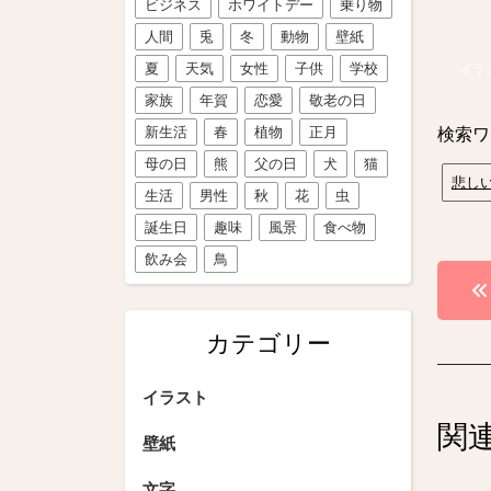
ビジネス
ホワイトデー
乗り物
人間
兎
冬
動物
壁紙
夏
天気
女性
子供
学校
イラ
家族
年賀
恋愛
敬老の日
新生活
春
植物
正月
検索ワ
母の日
熊
父の日
犬
猫
悲し
生活
男性
秋
花
虫
誕生日
趣味
風景
食べ物
飲み会
鳥
投
稿
カテゴリー
ナ
ビ
イラスト
関
ゲ
壁紙
ー
文字