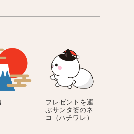
ッ
ク
日
出
プレゼントを運
の
ぶサンタ姿のネ
出
プ
コ（ハチワレ）
レ
ゼ