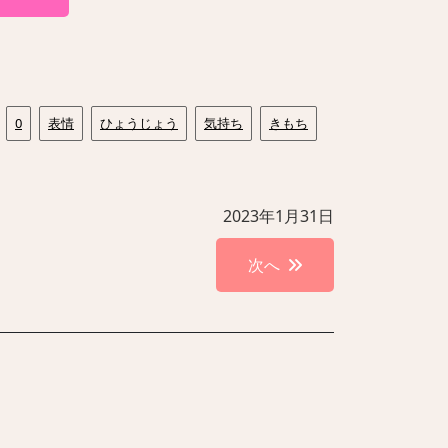
0
表情
ひょうじょう
気持ち
きもち
2023年1月31日
次へ