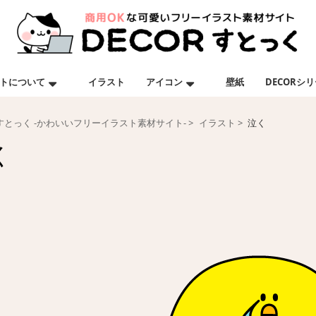
トについて
イラスト
アイコン
壁紙
DECORシ
Rすとっく -かわいいフリーイラスト素材サイト-
イラスト
泣く
く