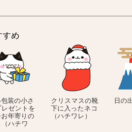
すすめ
い包装の小さ
クリスマスの靴
日の
プレゼントを
下に入ったネコ
ク
つお年寄りの
（ハチワレ）
リ
コ（ハチワ
青
ス
）