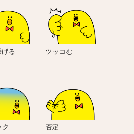
手
ツ
挙げる
ツッコむ
を
ッ
挙
コ
げ
む
る
シ
否
ック
否定
ョ
定