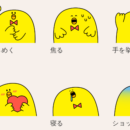
ひ
焦
らめく
焦る
手を
ら
る
め
く
好
寝
き
寝る
ショ
き
る