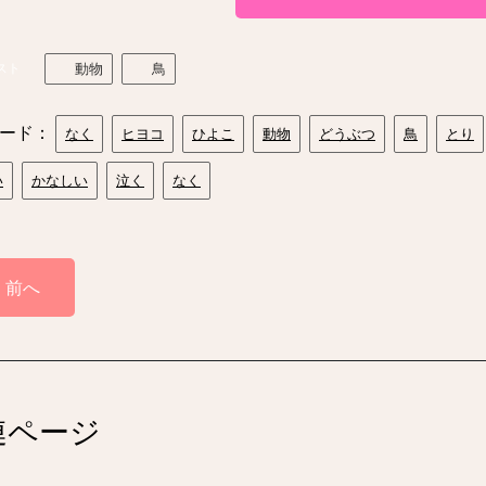
スト
動物
鳥
ード：
なく
ヒヨコ
ひよこ
動物
どうぶつ
鳥
とり
い
かなしい
泣く
なく
前へ
連ページ