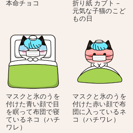
本
本命チョコ
折り紙 カブト –
命
元気な子猫のこど
チ
折
もの日
ョ
り
コ
紙
カ
ブ
ト
–
元
気
な
子
マスクと氷のうを
マスクと氷のうを
猫
付けた青い顔で目
付けた赤い顔で布
の
を瞑って布団で寝
団に入っているネ
こ
マ
ているネコ（ハチ
コ（ハチワレ）
ど
マ
ス
ワレ）