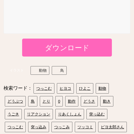
ダウンロード
イラスト
動物
鳥
検索ワード：
つっこむ
ヒヨコ
ひよこ
動物
どうぶつ
鳥
とり
0
動作
どうさ
動き
うごき
リアクション
りあくしょん
突っ込む
つっこむ
突っ込み
つっこみ
ツッコミ
ピヨ太郎さん