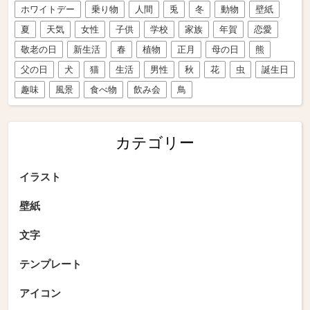
ホワイトデー
乗り物
人間
兎
冬
動物
壁紙
夏
天気
女性
子供
学校
家族
年賀
恋愛
敬老の日
新生活
春
植物
正月
母の日
熊
父の日
犬
猫
生活
男性
秋
花
虫
誕生日
趣味
風景
食べ物
飲み会
鳥
カテゴリー
イラスト
壁紙
文字
テンプレート
アイコン