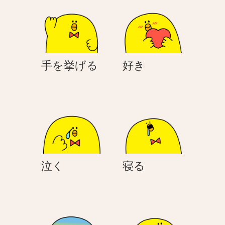
く
手
好
手を挙げる
好き
を
き
挙
げ
る
泣
寝
泣く
寝る
く
る