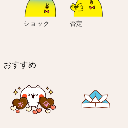
シ
否
ショック
否定
ョ
定
ッ
ク
おすすめ