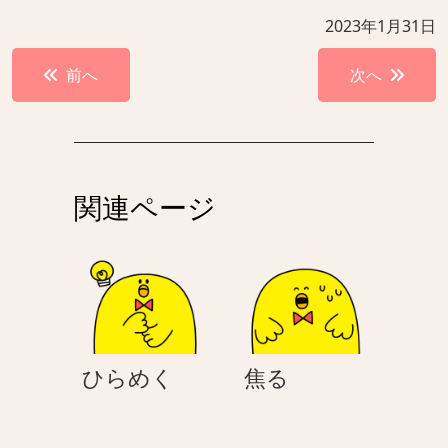
2023年1月31日
投
前へ
次へ
稿
ナ
ビ
ゲ
関連ページ
ー
シ
ョ
ン
ひ
焦
ひらめく
焦る
ら
る
め