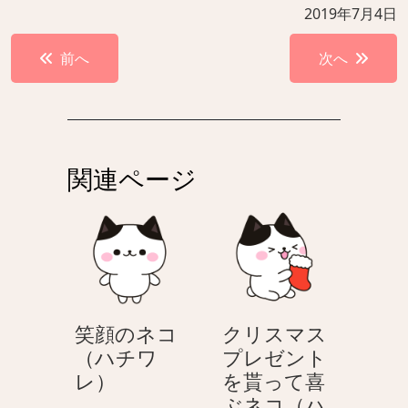
2019年7月4日
投
前へ
次へ
稿
ナ
ビ
ゲ
関連ページ
ー
シ
ョ
ン
笑顔のネコ
クリスマス
（ハチワ
プレゼント
笑
レ）
を貰って喜
顔
ぶネコ（ハ