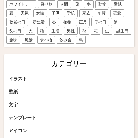
ホワイトデー
乗り物
人間
兎
冬
動物
壁紙
夏
天気
女性
子供
学校
家族
年賀
恋愛
敬老の日
新生活
春
植物
正月
母の日
熊
父の日
犬
猫
生活
男性
秋
花
虫
誕生日
趣味
風景
食べ物
飲み会
鳥
カテゴリー
イラスト
壁紙
文字
テンプレート
アイコン