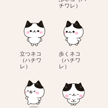
の
ク
チワレ）
ネ
リ
コ
ス
（ハ
マ
チ
ス
ワ
プ
レ）
レ
ゼ
立つネコ
歩くネコ
ン
（ハチワ
（ハチワ
ト
立
歩
レ）
レ）
を
つ
く
貰
ネ
ネ
っ
コ
コ
て
（ハ
（ハ
喜
チ
チ
ぶ
ワ
ワ
ネ