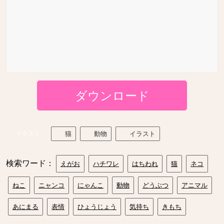
ダウンロード
イラスト
猫
動物
イラスト
検索ワード：
えがお
ハチワレ
はちわれ
猫
ネコ
ねこ
ニャンコ
にゃんこ
動物
どうぶつ
アニマル
あにまる
表情
ひょうじょう
気持ち
きもち