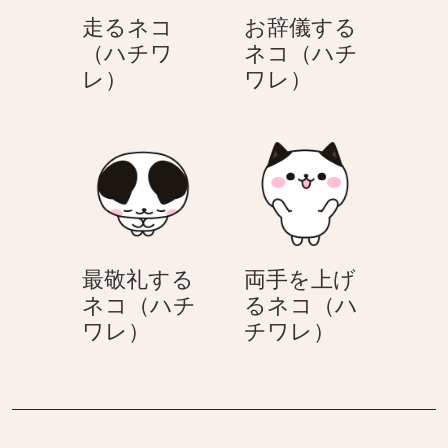
レ）
レ）
コ
走るネコ
お辞儀する
（ハ
（ハチワ
ネコ（ハチ
チ
走
お
レ）
ワレ）
ワ
る
辞
レ）
ネ
儀
コ
す
（ハ
る
チ
ネ
ワ
コ
レ）
（ハ
最敬礼する
両手を上げ
チ
ネコ（ハチ
るネコ（ハ
ワ
最
両
ワレ）
チワレ）
レ）
敬
手
礼
を
す
上
る
げ