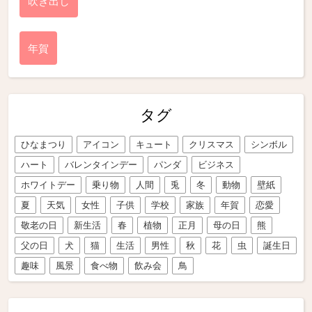
吹き出し
年賀
タグ
ひなまつり
アイコン
キュート
クリスマス
シンボル
ハート
バレンタインデー
パンダ
ビジネス
ホワイトデー
乗り物
人間
兎
冬
動物
壁紙
夏
天気
女性
子供
学校
家族
年賀
恋愛
敬老の日
新生活
春
植物
正月
母の日
熊
父の日
犬
猫
生活
男性
秋
花
虫
誕生日
趣味
風景
食べ物
飲み会
鳥