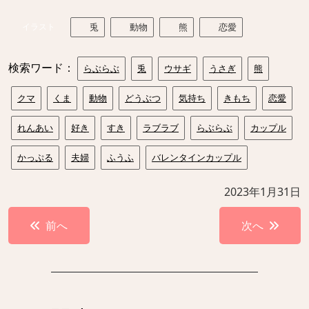
イラスト
兎
動物
熊
恋愛
検索ワード：
らぶらぶ
兎
ウサギ
うさぎ
熊
クマ
くま
動物
どうぶつ
気持ち
きもち
恋愛
れんあい
好き
すき
ラブラブ
らぶらぶ
カップル
かっぷる
夫婦
ふうふ
バレンタインカップル
2023年1月31日
投
前へ
次へ
稿
ナ
ビ
ゲ