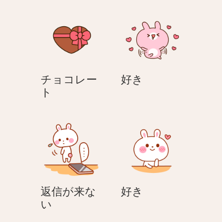
ラ
ラ
ブ
ブ
好
チョコレー
好き
チ
き
ト
ョ
コ
レ
ー
ト
好
返信が来な
好き
返
き
い
信