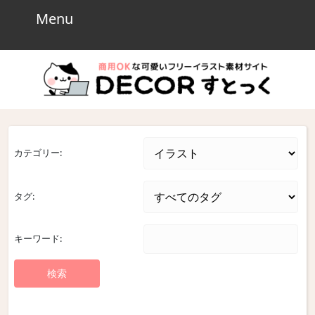
Skip
Menu
Menu
to
content
Skip
to
content
カテゴリー:
タグ:
キーワード: