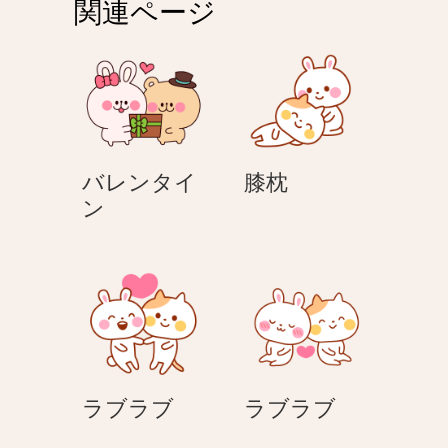
関連ページ
ー
シ
ョ
ン
膝
バレンタイ
膝枕
バ
枕
ン
レ
ン
タ
イ
ン
ラ
ラ
ラブラブ
ラブラブ
ブ
ブ