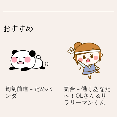
が
来
な
い
おすすめ
匍匐前進 – だめパ
気合 – 働くあなた
匍
ンダ
へ！OLさん＆サ
匐
気
ラリーマンくん
前
合
進
–