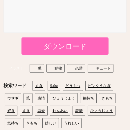
ダウンロード
イラスト
兎
動物
恋愛
キュート
検索ワード：
すき
動物
どうぶつ
ピンクうさぎ
ウサギ
兎
表情
ひょうじょう
気持ち
きもち
好き
すき
恋愛
れんあい
表情
ひょうじょう
気持ち
きもち
嬉しい
うれしい