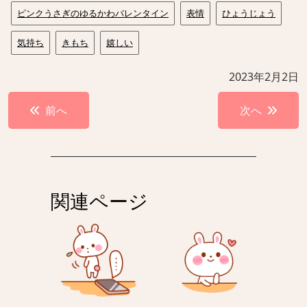
ピンクうさぎのゆるかわバレンタイン
表情
ひょうじょう
気持ち
きもち
嬉しい
2023年2月2日
投
前へ
次へ
稿
ナ
ビ
ゲ
関連ページ
ー
シ
ョ
ン