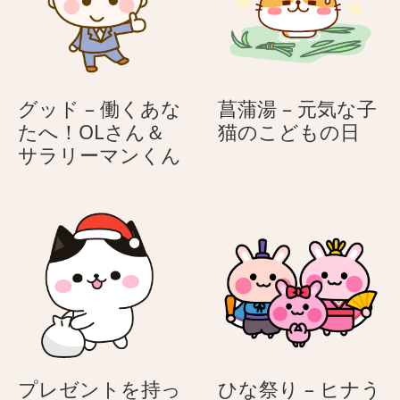
グッド – 働くあな
菖蒲湯 – 元気な子
菖
たへ！OLさん＆
猫のこどもの日
グ
蒲
サラリーマンくん
ッ
湯
ド
–
–
元
働
気
く
な
あ
子
な
猫
た
の
へ！
こ
OL
ど
プレゼントを持っ
ひな祭り – ヒナう