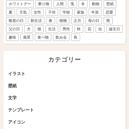
ホワイトデー
乗り物
人間
兎
冬
動物
壁紙
夏
天気
女性
子供
学校
家族
年賀
恋愛
敬老の日
新生活
春
植物
正月
母の日
熊
父の日
犬
猫
生活
男性
秋
花
虫
誕生日
趣味
風景
食べ物
飲み会
鳥
カテゴリー
イラスト
壁紙
文字
テンプレート
アイコン