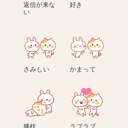
好
返信が来な
好き
返
き
い
信
が
来
な
い
さ
か
さみしい
かまって
み
ま
し
っ
い
て
膝
ラ
膝枕
ラブラブ