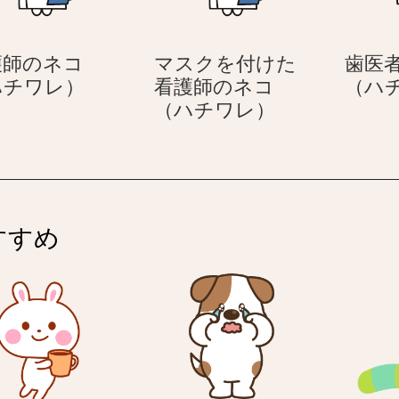
師
の
護師のネコ
マスクを付けた
歯医
ネ
看
ハチワレ）
看護師のネコ
（ハ
コ
護
マ
（ハチワレ）
（ハ
師
ス
チ
の
ク
ワ
ネ
を
レ）
コ
付
（ハ
け
すすめ
チ
た
ワ
看
レ）
護
師
の
ネ
コ