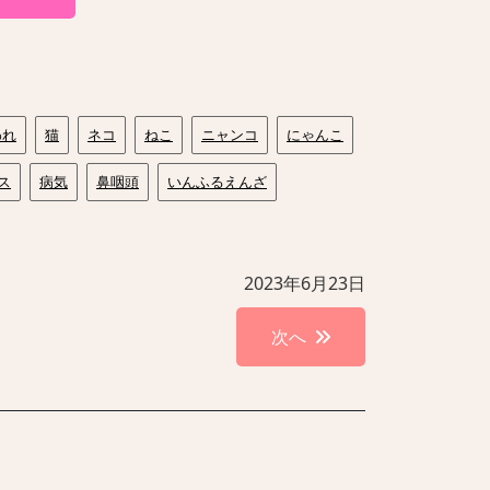
われ
猫
ネコ
ねこ
ニャンコ
にゃんこ
ス
病気
鼻咽頭
いんふるえんざ
2023年6月23日
次へ