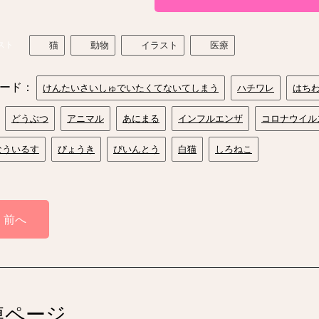
スト
猫
動物
イラスト
医療
ード：
けんたいさいしゅでいたくてないてしまう
ハチワレ
はち
どうぶつ
アニマル
あにまる
インフルエンザ
コロナウイル
なういるす
びょうき
びいんとう
白猫
しろねこ
前へ
連ページ