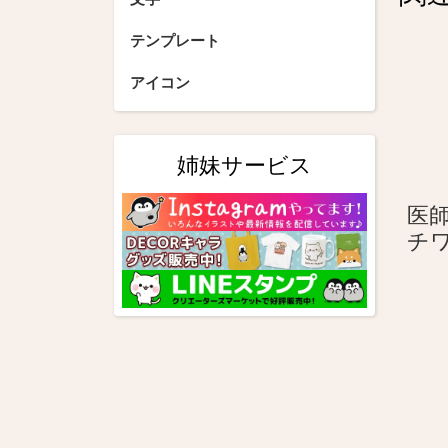
ゲ
ー
テンプレート
シ
アイコン
ョ
ン
姉妹サービス
医
チ