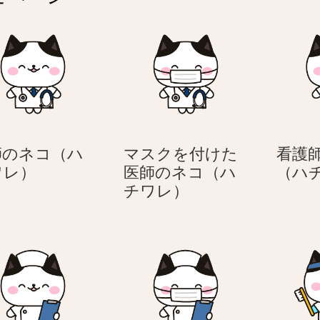
師のネコ（ハ
マスクを付けた
看護
医
ワレ）
医師のネコ（ハ
（ハ
師
マ
チワレ）
の
ス
ネ
ク
コ
を
（ハ
付
チ
け
ワ
た
レ）
医