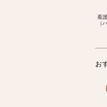
看
（
お