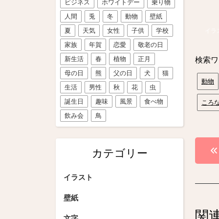
ビジネス
ホワイトデー
乗り物
人間
兎
冬
動物
壁紙
夏
天気
女性
子供
学校
イラ
家族
年賀
恋愛
敬老の日
新生活
春
植物
正月
検索ワ
母の日
熊
父の日
犬
猫
動物
生活
男性
秋
花
虫
誕生日
趣味
風景
食べ物
ころ
飲み会
鳥
投
カテゴリー
稿
イラスト
ナ
ビ
壁紙
関
文字