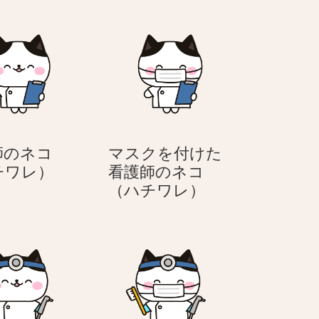
師のネコ
マスクを付けた
看
チワレ）
看護師のネコ
護
マ
（ハチワレ）
師
ス
の
ク
ネ
を
コ
付
（ハ
け
チ
た
ワ
看