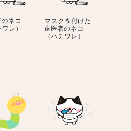
レ）
護
師
者のネコ
マスクを付けた
の
歯
チワレ）
歯医者のネコ
ネ
医
マ
（ハチワレ）
コ
者
ス
（ハ
の
ク
チ
ネ
を
ワ
コ
付
レ）
（ハ
け
チ
た
ワ
歯
レ）
医
者
の
ネ
コ