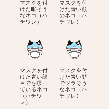
マスクを付
マスクを付
けた眠そう
けた青い顔
なネコ（ハ
のネコ（ハ
マ
マ
チワレ）
チワレ）
ス
ス
ク
ク
を
を
付
付
け
け
た
た
眠
青
マスクを付
マスクを付
そ
い
けた青い顔
けた青い顔
う
顔
目でを瞑っ
でツラそう
な
の
ているネコ
なネコ（ハ
ネ
ネ
マ
（ハチワ
チワレ）
コ
コ
マ
ス
レ）
（ハ
（ハ
ス
ク