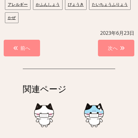
アレルギー
かふんしょう
びょうき
たいちょうふりょう
かぜ
2023年6月23日
投
前へ
次へ
稿
ナ
ビ
ゲ
関連ページ
ー
シ
ョ
ン