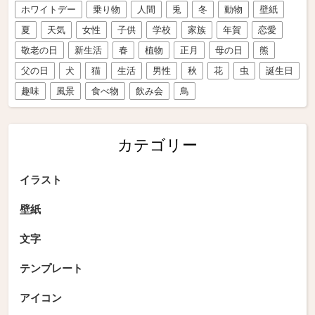
ホワイトデー
乗り物
人間
兎
冬
動物
壁紙
夏
天気
女性
子供
学校
家族
年賀
恋愛
敬老の日
新生活
春
植物
正月
母の日
熊
父の日
犬
猫
生活
男性
秋
花
虫
誕生日
趣味
風景
食べ物
飲み会
鳥
カテゴリー
イラスト
壁紙
文字
テンプレート
アイコン