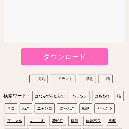
ダウンロード
イラスト
病気
イラスト
動物
猫
検索ワード：
はなみずをたらす
ハチワレ
はちわれ
猫
ネコ
ねこ
ニャンコ
にゃんこ
動物
どうぶつ
アニマル
あにまる
花粉症
病気
体調不良
風邪