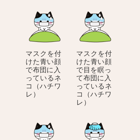
チ
チ
ク
を
ワ
ワ
を
付
レ）
レ）
付
け
け
た
た
青
青
い
マスクを付
マスクを付
い
顔
けた青い顔
けた青い顔
顔
で
で布団に入
で目を瞑っ
目
ツ
っているネ
て布団に入
で
ラ
コ（ハチワ
っているネ
を
そ
マ
レ）
コ（ハチワ
瞑
う
ス
マ
レ）
っ
な
ク
ス
て
ネ
を
ク
い
コ
付
を
る
（ハ
け
付
ネ
チ