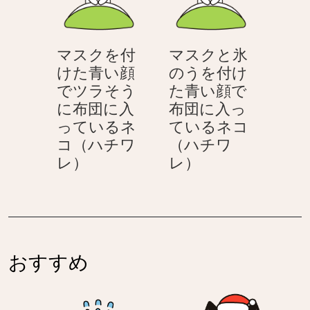
た
け
コ
ワ
青
た
（ハ
レ）
い
青
チ
マスクを付
マスクと氷
顔
い
ワ
けた青い顔
のうを付け
で
顔
レ）
でツラそう
た青い顔で
布
で
に布団に入
布団に入っ
団
目
っているネ
ているネコ
に
を
コ（ハチワ
（ハチワ
入
瞑
マ
マ
レ）
レ）
っ
っ
ス
ス
て
て
ク
ク
い
布
を
と
る
団
付
氷
ネ
に
け
の
コ
入
おすすめ
た
う
（ハ
っ
青
を
チ
て
い
付