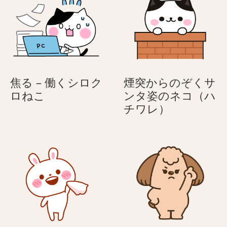
ワ
い
顔
け
レ）
る
で
た
ネ
ツ
青
コ
ラ
い
（ハ
そ
顔
チ
う
で
ワ
焦る – 働くシロク
煙突からのぞくサ
に
布
レ）
焦
ロねこ
ンタ姿のネコ（ハ
布
団
る
煙
チワレ）
団
に
–
突
に
入
働
か
入
っ
く
ら
っ
て
シ
の
て
い
ロ
ぞ
い
る
ク
く
る
ネ
ロ
サ
ネ
コ
ね
ン
コ
（ハ
こ
タ