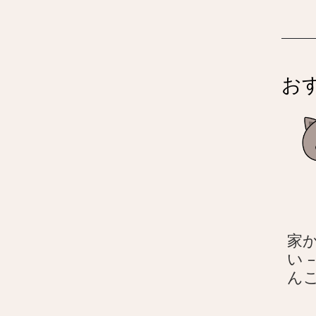
お
家
い 
ん