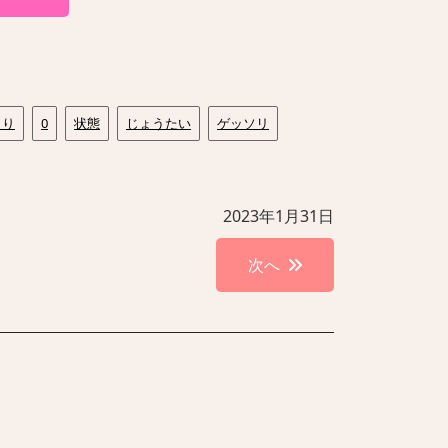
とり
0
状態
じょうたい
ゲッソリ
2023年1月31日
次へ