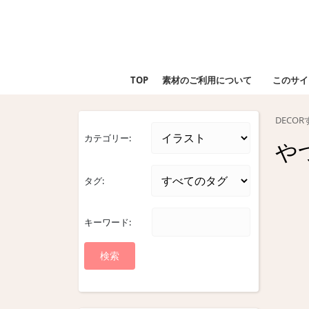
Skip
to
content
Skip
to
TOP
素材のご利用について
このサイ
content
DECO
カテゴリー:
や
タグ:
キーワード: