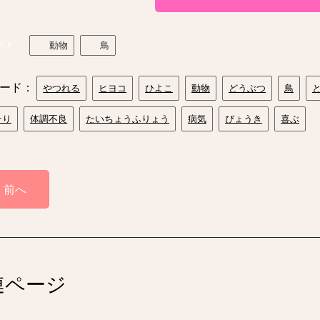
スト
動物
鳥
ード：
やつれる
ヒヨコ
ひよこ
動物
どうぶつ
鳥
そり
体調不良
たいちょうふりょう
病気
びょうき
喜ぶ
前へ
連ページ