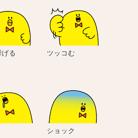
手
ツ
挙げる
ツッコむ
を
ッ
挙
コ
げ
む
る
寝
シ
ショック
る
ョ