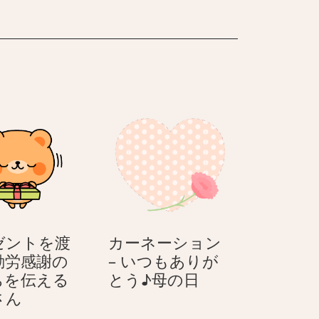
ッ
ク
ゼントを渡
カーネーション
 勤労感謝の
– いつもありが
カ
ちを伝える
とう♪母の日
プ
ー
さん
レ
ネ