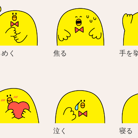
ひ
焦
らめく
焦る
手を
ら
る
め
く
好
泣
き
泣く
寝る
き
く