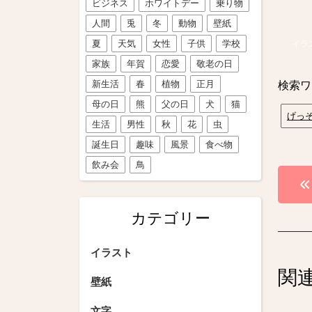
ビジネス
ホワイトデー
乗り物
人間
兎
冬
動物
壁紙
夏
天気
女性
子供
学校
イラ
家族
年賀
恋愛
敬老の日
新生活
春
植物
正月
検索ワ
母の日
熊
父の日
犬
猫
げっ
生活
男性
秋
花
虫
誕生日
趣味
風景
食べ物
飲み会
鳥
投
稿
カテゴリー
ナ
ビ
イラスト
関
ゲ
壁紙
ー
文字