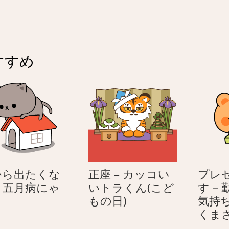
すすめ
から出たくな
正座 – カッコい
プレ
– 五月病にゃ
いトラくん(こど
す –
家
正
こ
もの日)
気持
か
座
くま
ら
–