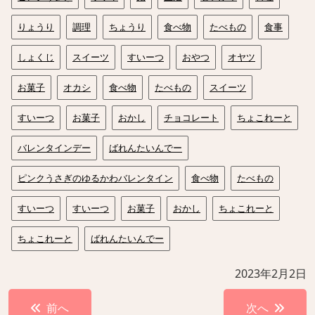
りょうり
調理
ちょうり
食べ物
たべもの
食事
しょくじ
スイーツ
すいーつ
おやつ
オヤツ
お菓子
オカシ
食べ物
たべもの
スイーツ
すいーつ
お菓子
おかし
チョコレート
ちょこれーと
バレンタインデー
ばれんたいんでー
ピンクうさぎのゆるかわバレンタイン
食べ物
たべもの
すいーつ
すいーつ
お菓子
おかし
ちょこれーと
ちょこれーと
ばれんたいんでー
2023年2月2日
投
前へ
次へ