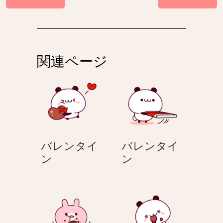
稿
ナ
ビ
ゲ
関連ページ
ー
シ
ョ
ン
バレンタイ
バレンタイ
バ
バ
ン
ン
レ
レ
ン
ン
タ
タ
イ
イ
ン
ン