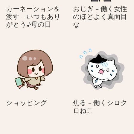
カーネーションを
おじぎ – 働く女性
渡す – いつもあり
のほどよく真面目
カ
お
がとう♪母の日
な
ー
じ
ネ
ぎ
ー
–
シ
働
ョ
く
ン
女
を
性
渡
の
す
ほ
–
ど
シ
ショッピング
焦る – 働くシロク
い
よ
ョ
焦
ロねこ
つ
く
ッ
る
も
真
ピ
–
あ
面
ン
働