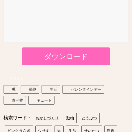
ダウンロード
イラスト
兎
動物
生活
バレンタインデー
食べ物
キュート
検索ワード：
おかしづくり
動物
どうぶつ
ピンクうさぎ
ウサギ
兎
生活
せいかつ
料理