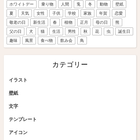
ホワイトデー
乗り物
人間
兎
冬
動物
壁紙
夏
天気
女性
子供
学校
家族
年賀
恋愛
敬老の日
新生活
春
植物
正月
母の日
熊
父の日
犬
猫
生活
男性
秋
花
虫
誕生日
趣味
風景
食べ物
飲み会
鳥
カテゴリー
イラスト
壁紙
文字
テンプレート
アイコン