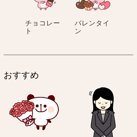
り
ン
チョコレー
バレンタイ
チ
バ
ト
ン
ョ
レ
コ
ン
レ
タ
ー
イ
ト
ン
おすすめ