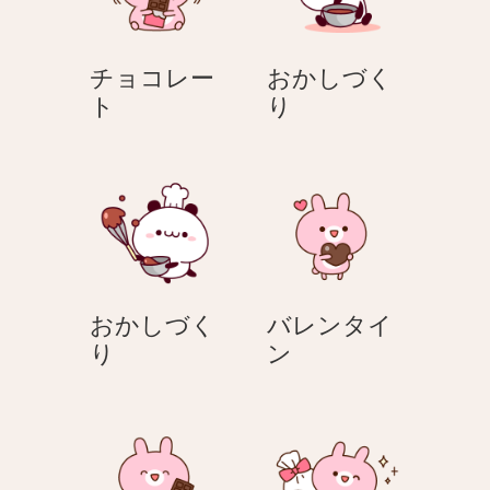
チョコレー
おかしづく
チ
お
ト
り
ョ
か
コ
し
レ
づ
ー
く
ト
り
おかしづく
バレンタイ
お
バ
り
ン
か
レ
し
ン
づ
タ
く
イ