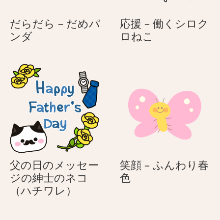
だらだら – だめパ
応援 – 働くシロク
だ
応
ンダ
ロねこ
ら
援
だ
–
ら
働
–
く
だ
シ
め
ロ
パ
ク
ン
ロ
ダ
ね
こ
父の日のメッセー
笑顔 – ふんわり春
笑
ジの紳士のネコ
色
父
顔
（ハチワレ）
の
–
日
ふ