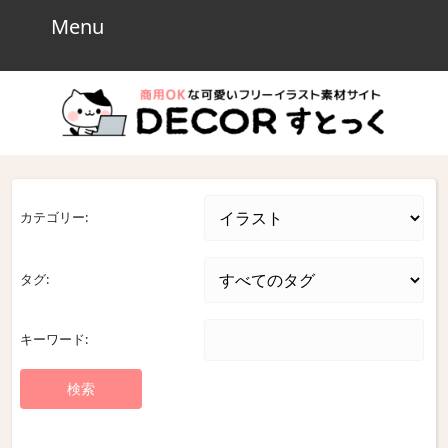
Skip
Menu
Menu
to
content
Skip
to
content
カテゴリー:
タグ:
キーワード: