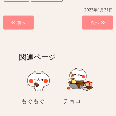
2023年1月31日
投
前へ
次へ
稿
ナ
ビ
ゲ
関連ページ
ー
シ
ョ
ン
も
チ
もぐもぐ
チョコ
ぐ
ョ
も
コ