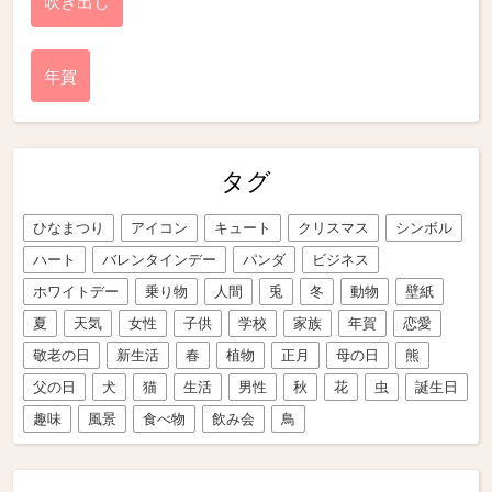
吹き出し
年賀
タグ
ひなまつり
アイコン
キュート
クリスマス
シンボル
ハート
バレンタインデー
パンダ
ビジネス
ホワイトデー
乗り物
人間
兎
冬
動物
壁紙
夏
天気
女性
子供
学校
家族
年賀
恋愛
敬老の日
新生活
春
植物
正月
母の日
熊
父の日
犬
猫
生活
男性
秋
花
虫
誕生日
趣味
風景
食べ物
飲み会
鳥