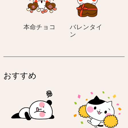
本
本命チョコ
バレンタイ
命
バ
ン
チ
レ
ョ
ン
コ
タ
イ
ン
おすすめ