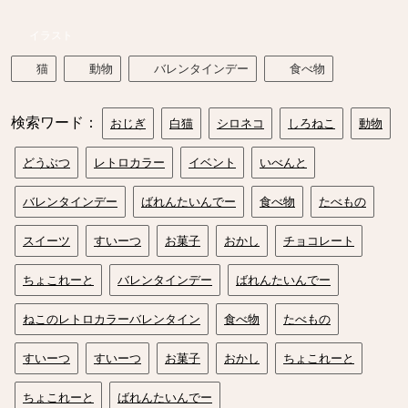
イラスト
猫
動物
バレンタインデー
食べ物
検索ワード：
おじぎ
白猫
シロネコ
しろねこ
動物
どうぶつ
レトロカラー
イベント
いべんと
バレンタインデー
ばれんたいんでー
食べ物
たべもの
スイーツ
すいーつ
お菓子
おかし
チョコレート
ちょこれーと
バレンタインデー
ばれんたいんでー
ねこのレトロカラーバレンタイン
食べ物
たべもの
すいーつ
すいーつ
お菓子
おかし
ちょこれーと
ちょこれーと
ばれんたいんでー