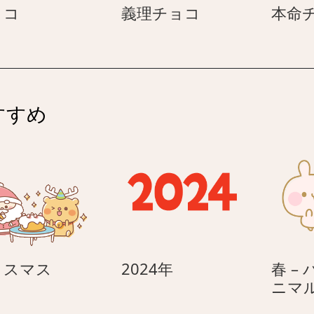
チ
義
ョコ
義理チョコ
本命
ョ
理
コ
チ
ョ
コ
すすめ
ク
2024
リスマス
2024年
春 –
リ
年
ニマ
ス