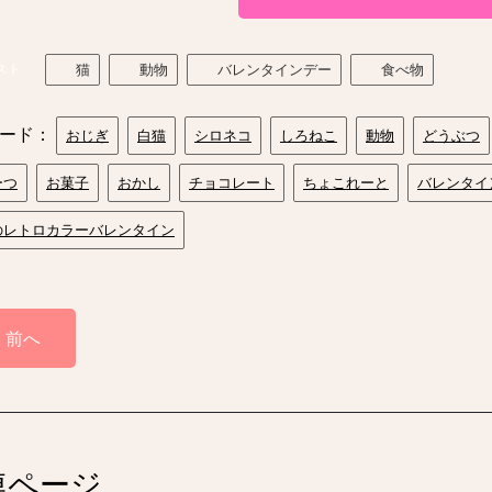
スト
猫
動物
バレンタインデー
食べ物
ード：
おじぎ
白猫
シロネコ
しろねこ
動物
どうぶつ
ーつ
お菓子
おかし
チョコレート
ちょこれーと
バレンタイ
のレトロカラーバレンタイン
前へ
連ページ