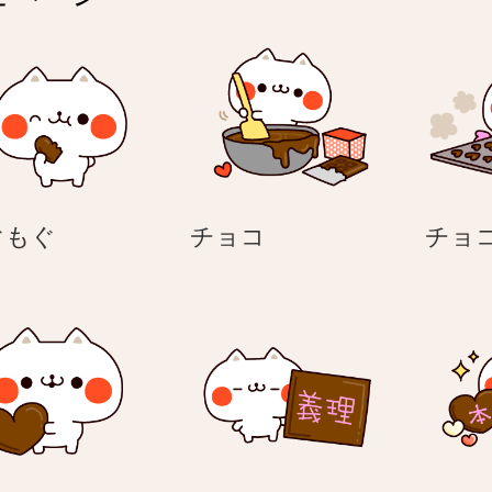
も
チ
ぐもぐ
チョコ
チョ
ぐ
ョ
も
コ
ぐ