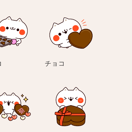
チ
チ
コ
チョコ
ョ
ョ
コ
コ