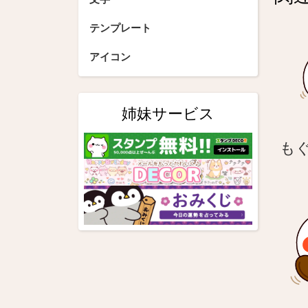
ゲ
ー
テンプレート
シ
アイコン
ョ
ン
姉妹サービス
も