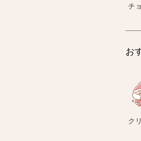
チ
お
ク