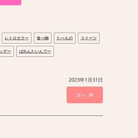
レトロカラー
食べ物
たべもの
スイーツ
ンデー
ばれんたいんでー
2023年1月31日
次へ