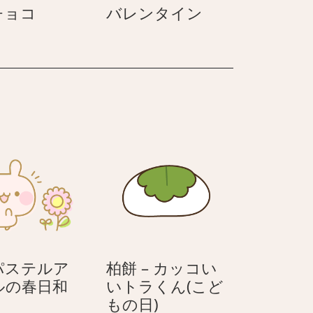
本
バ
チョコ
バレンタイン
命
レ
チ
ン
ョ
タ
コ
イ
ン
 パステルア
柏餅 – カッコい
春
ルの春日和
いトラくん(こど
–
柏
もの日)