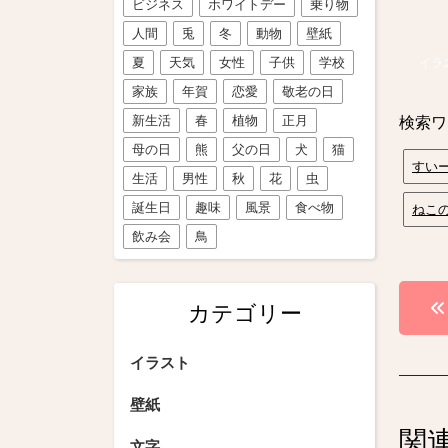
ビジネス
ホワイトデー
乗り物
人間
兎
冬
動物
壁紙
夏
天気
女性
子供
学校
イラ
家族
年賀
恋愛
敬老の日
新生活
春
植物
正月
検索ワ
母の日
熊
父の日
犬
猫
すい
生活
男性
秋
花
虫
誕生日
趣味
風景
食べ物
ねこ
飲み会
鳥
投
カテゴリー
稿
イラスト
ナ
ビ
壁紙
関
文字