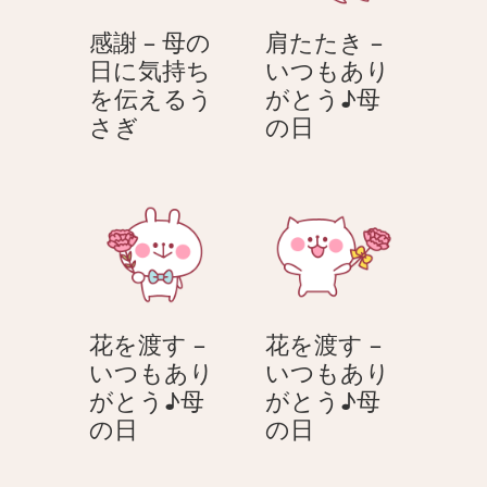
さ
の
の
ぎ
感謝 – 母の
肩たたき –
日
日
日に気持ち
いつもあり
に
に
を伝えるう
がとう♪母
気
気
感
肩
さぎ
の日
持
持
謝
た
ち
ち
–
た
を
を
母
き
伝
伝
の
–
え
え
日
い
る
る
に
つ
う
う
気
も
さ
さ
花を渡す –
花を渡す –
持
あ
ぎ
ぎ
いつもあり
いつもあり
ち
り
がとう♪母
がとう♪母
を
が
花
花
の日
の日
伝
と
を
を
え
う
渡
渡