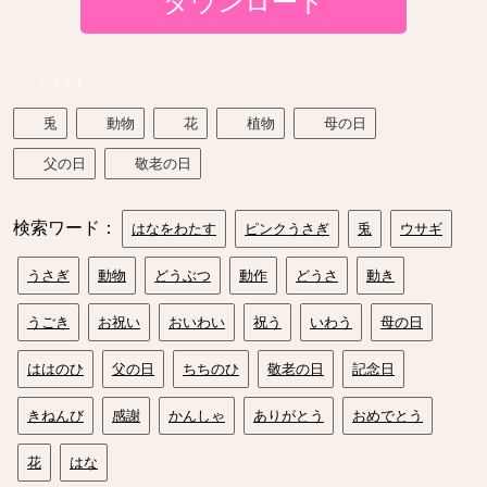
ダウンロード
イラスト
兎
動物
花
植物
母の日
父の日
敬老の日
検索ワード：
はなをわたす
ピンクうさぎ
兎
ウサギ
うさぎ
動物
どうぶつ
動作
どうさ
動き
うごき
お祝い
おいわい
祝う
いわう
母の日
ははのひ
父の日
ちちのひ
敬老の日
記念日
きねんび
感謝
かんしゃ
ありがとう
おめでとう
花
はな