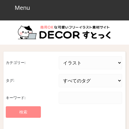
Skip
Menu
Menu
to
content
Skip
to
content
カテゴリー:
タグ:
キーワード: