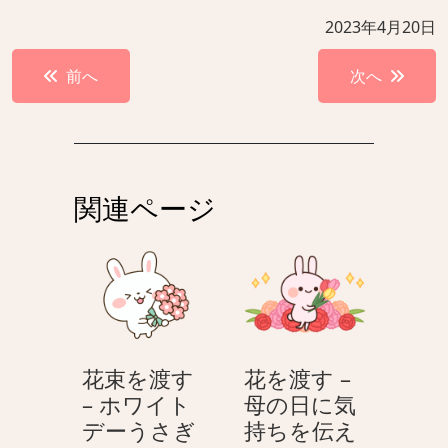
2023年4月20日
投
前へ
次へ
稿
ナ
ビ
ゲ
関連ページ
ー
シ
ョ
ン
花束を渡す
花を渡す –
– ホワイト
母の日に気
花
デーうさぎ
持ちを伝え