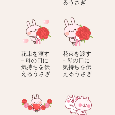
束
花
るうさぎ
を
を
渡
渡
す
す
–
–
ホ
母
ワ
の
イ
日
花束を渡す
花束を渡す
ト
に
– 母の日に
– 母の日に
デ
気
気持ちを伝
気持ちを伝
ー
持
花
花
えるうさぎ
えるうさぎ
う
ち
束
束
さ
を
を
を
ぎ
伝
渡
渡
え
す
す
る
–
–
う
母
母