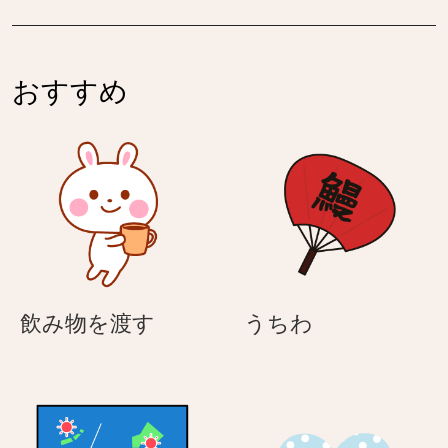
る
♪
す
す
う
母
–
–
さ
の
い
い
ぎ
日
おすすめ
つ
つ
も
も
あ
あ
り
り
が
が
と
と
う
う
♪
♪
母
母
飲
う
飲み物を渡す
うちわ
の
の
み
ち
日
日
物
わ
を
渡