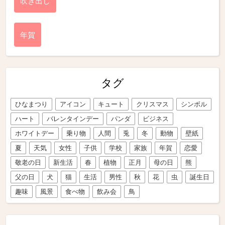
吹き出し
年賀
タグ
ひなまつり
アイコン
キュート
クリスマス
シンボル
ハート
バレンタインデー
パンダ
ビジネス
ホワイトデー
乗り物
人間
兎
冬
動物
壁紙
夏
天気
女性
子供
学校
家族
年賀
恋愛
敬老の日
新生活
春
植物
正月
母の日
熊
父の日
犬
猫
生活
男性
秋
花
虫
誕生日
趣味
風景
食べ物
飲み会
鳥