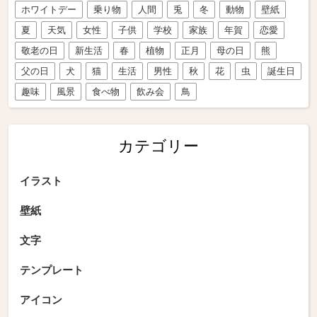
ホワイトデー
乗り物
人間
兎
冬
動物
壁紙
夏
天気
女性
子供
学校
家族
年賀
恋愛
敬老の日
新生活
春
植物
正月
母の日
熊
父の日
犬
猫
生活
男性
秋
花
虫
誕生日
趣味
風景
食べ物
飲み会
鳥
カテゴリー
イラスト
壁紙
文字
テンプレート
アイコン