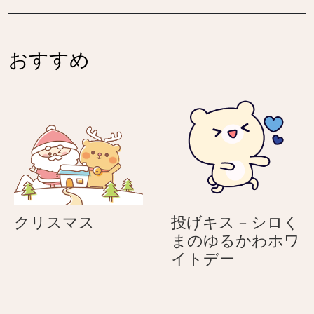
ク
渡
る
る
–
す
う
う
母
–
さ
さ
おすすめ
の
母
ぎ
ぎ
日
の
に
日
気
に
持
気
ち
持
を
ち
伝
を
え
伝
ク
クリスマス
投げキス – シロく
る
え
リ
まのゆるかわホワ
う
る
ス
投
イトデー
さ
う
マ
げ
ぎ
さ
ス
キ
ぎ
ス