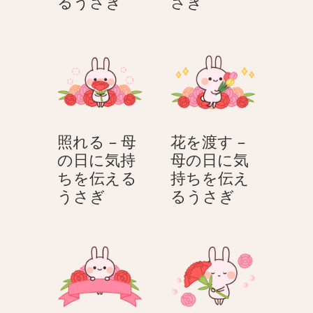
バ
笑
るうさぎ
さぎ
ン
顔
ザ
–
イ
母
–
の
母
日
の
に
日
気
照れる – 母
花を渡す –
に
持
の日に気持
母の日に気
気
ち
ちを伝える
持ちを伝え
持
を
照
花
うさぎ
るうさぎ
ち
伝
れ
を
を
え
る
渡
伝
る
–
す
え
う
母
–
る
さ
の
母
う
ぎ
日
の
さ