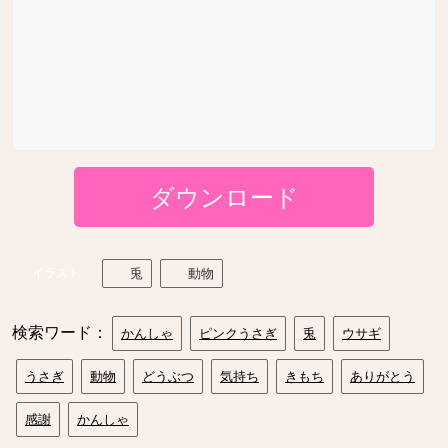
ダウンロード
イラスト
兎
動物
検索ワード：
かんしゃ
ピンクうさぎ
兎
ウサギ
うさぎ
動物
どうぶつ
気持ち
きもち
ありがとう
感謝
かんしゃ