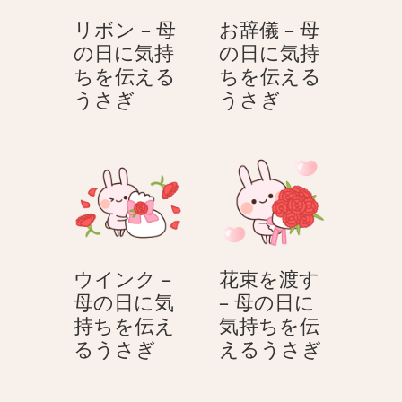
に
日
ぎ
リボン – 母
お辞儀 – 母
気
に
の日に気持
の日に気持
持
気
ちを伝える
ちを伝える
ち
持
リ
お
うさぎ
うさぎ
を
ち
ボ
辞
伝
を
ン
儀
え
伝
–
–
る
え
母
母
う
る
の
の
さ
う
日
日
ぎ
さ
に
に
ぎ
ウインク –
花束を渡す
気
気
母の日に気
– 母の日に
持
持
持ちを伝え
気持ちを伝
ち
ち
ウ
花
るうさぎ
えるうさぎ
を
を
イ
束
伝
伝
ン
を
え
え