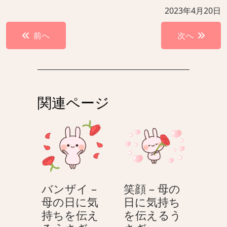
2023年4月20日
投
前へ
次へ
稿
ナ
ビ
ゲ
関連ページ
ー
シ
ョ
ン
バンザイ –
笑顔 – 母の
母の日に気
日に気持ち
持ちを伝え
を伝えるう