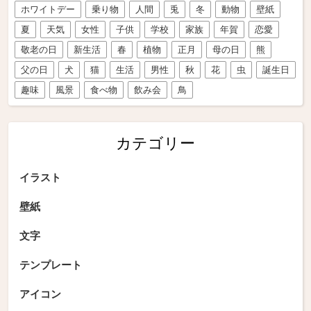
ホワイトデー
乗り物
人間
兎
冬
動物
壁紙
夏
天気
女性
子供
学校
家族
年賀
恋愛
敬老の日
新生活
春
植物
正月
母の日
熊
父の日
犬
猫
生活
男性
秋
花
虫
誕生日
趣味
風景
食べ物
飲み会
鳥
カテゴリー
イラスト
壁紙
文字
テンプレート
アイコン