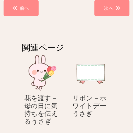
投
前へ
次へ
稿
ナ
ビ
ゲ
関連ページ
ー
シ
ョ
ン
花を渡す –
リボン – ホ
母の日に気
ワイトデー
リ
持ちを伝え
うさぎ
花
ボ
るうさぎ
を
ン