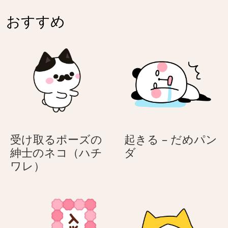
さ
う
日
母
ぎ
さ
おすすめ
に
の
ぎ
気
日
持
に
ち
気
を
持
伝
ち
え
を
る
伝
う
え
受け取るポーズの
起きる – だめパン
さ
る
起
紳士のネコ（ハチ
ダ
ぎ
う
受
き
ワレ）
さ
け
る
ぎ
取
–
る
だ
ポ
め