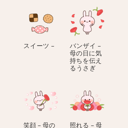
渡
–
す
ホ
–
ワ
母
イ
の
ト
日
デ
ス
スイーツ –
バンザイ –
に
ー
イ
母の日に気
気
う
ー
持ちを伝え
持
さ
ツ
バ
るうさぎ
ち
ぎ
–
ン
を
ザ
伝
イ
え
–
る
母
う
の
さ
日
ぎ
笑顔 – 母の
照れる – 母
に