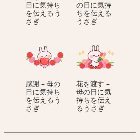
日に気持ち
の日に気持
気
を伝えるう
ちを伝える
持
笑
照
さぎ
うさぎ
ち
顔
れ
を
–
る
伝
母
–
え
の
母
る
日
の
う
に
日
さ
気
に
ぎ
感謝 – 母の
花を渡す –
持
気
日に気持ち
母の日に気
ち
持
を伝えるう
持ちを伝え
を
ち
感
花
さぎ
るうさぎ
伝
を
謝
を
え
伝
–
渡
る
え
母
す
う
る
の
–