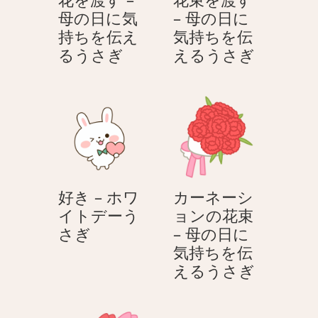
に
に
母の日に気
– 母の日に
気
気
持ちを伝え
気持ちを伝
持
持
花
花
るうさぎ
えるうさぎ
ち
ち
を
束
を
を
渡
を
伝
伝
す
渡
え
え
–
す
る
る
母
–
う
う
の
母
さ
さ
日
の
ぎ
ぎ
好き – ホワ
カーネーシ
に
日
イトデーう
ョンの花束
気
に
好
さぎ
– 母の日に
持
気
き
気持ちを伝
ち
持
–
カ
えるうさぎ
を
ち
ホ
ー
伝
を
ワ
ネ
え
伝