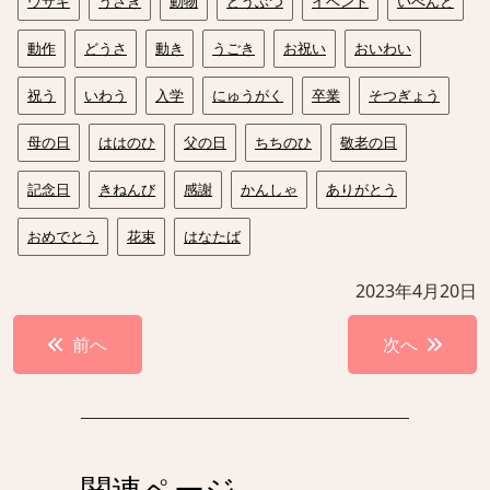
ウサギ
うさぎ
動物
どうぶつ
イベント
いべんと
動作
どうさ
動き
うごき
お祝い
おいわい
祝う
いわう
入学
にゅうがく
卒業
そつぎょう
母の日
ははのひ
父の日
ちちのひ
敬老の日
記念日
きねんび
感謝
かんしゃ
ありがとう
おめでとう
花束
はなたば
2023年4月20日
投
前へ
次へ
稿
ナ
ビ
ゲ
関連ページ