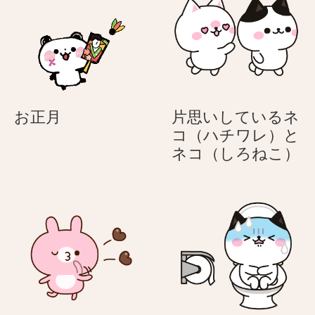
え
–
さ
る
母
ん
う
の
＆
さ
日
サ
ぎ
に
ラ
気
リ
お
お正月
片思いしているネ
持
ー
正
コ（ハチワレ）と
ち
マ
月
片
ネコ（しろねこ）
を
ン
思
伝
く
い
え
ん
し
る
て
う
い
さ
る
ぎ
ネ
コ