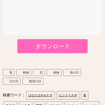
ダウンロード
イラスト
兎
動物
花
植物
母の日
父の日
敬老の日
検索ワード：
はなたばをわたす
ピンクうさぎ
兎