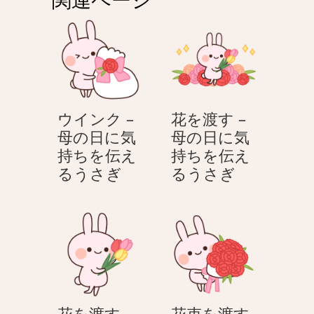
ー
シ
ョ
ン
ウインク –
花を渡す –
母の日に気
母の日に気
持ちを伝え
持ちを伝え
ウ
花
るうさぎ
るうさぎ
イ
を
ン
渡
ク
す
–
–
母
母
の
の
日
日
花を渡す –
花束を渡す