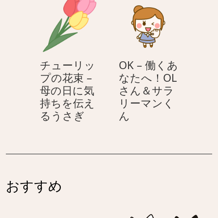
イ
ー
る
え
ト
シ
う
る
デ
ョ
さ
う
ー
ン
ぎ
さ
う
の
ぎ
チューリッ
OK – 働くあ
さ
花
プの花束 –
なたへ！OL
ぎ
束
母の日に気
さん＆サラ
–
持ちを伝え
リーマンく
母
チ
OK
るうさぎ
ん
の
ュ
–
日
ー
働
に
リ
く
気
ッ
あ
持
プ
な
ち
おすすめ
の
た
を
花
へ！
伝
束
OL