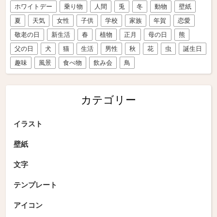
ホワイトデー
乗り物
人間
兎
冬
動物
壁紙
夏
天気
女性
子供
学校
家族
年賀
恋愛
敬老の日
新生活
春
植物
正月
母の日
熊
父の日
犬
猫
生活
男性
秋
花
虫
誕生日
趣味
風景
食べ物
飲み会
鳥
カテゴリー
イラスト
壁紙
文字
テンプレート
アイコン