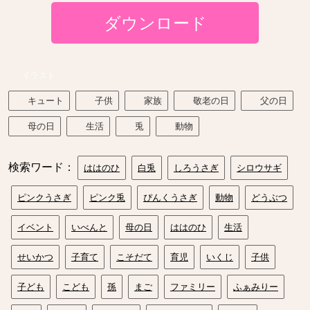
ダウンロード
イラスト
キュート
子供
家族
敬老の日
父の日
母の日
生活
兎
動物
検索ワード：
ははのひ
白兎
しろうさぎ
シロウサギ
ピンクうさぎ
ピンク兎
ぴんくうさぎ
動物
どうぶつ
イベント
いべんと
母の日
ははのひ
生活
せいかつ
子育て
こそだて
育児
いくじ
子供
子ども
こども
孫
まご
ファミリー
ふぁみりー