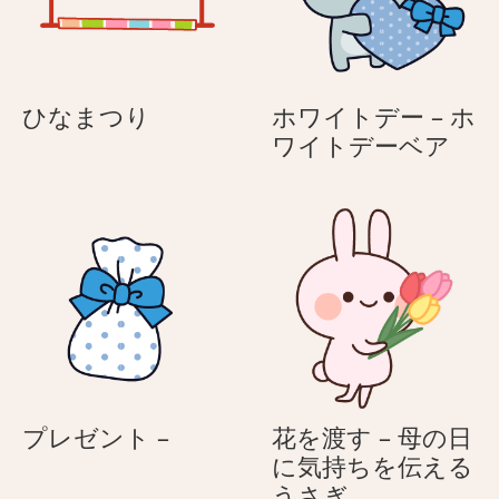
り
と
が
う
と
♪
う
母
ひ
ひなまつり
ホワイトデー – ホ
♪
の
な
ホ
ワイトデーベア
母
日
ま
ワ
の
つ
イ
日
り
ト
デ
ー
–
ホ
ワ
イ
ト
プ
プレゼント –
花を渡す – 母の日
デ
レ
に気持ちを伝える
ー
ゼ
花
うさぎ