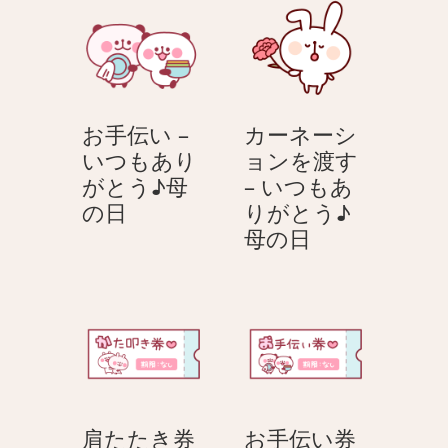
ョ
ン
お手伝い –
カーネーシ
いつもあり
ョンを渡す
がとう♪母
– いつもあ
お
の日
りがとう♪
手
カ
母の日
伝
ー
い
ネ
–
ー
い
シ
つ
ョ
も
ン
あ
を
肩たたき券
お手伝い券
り
渡