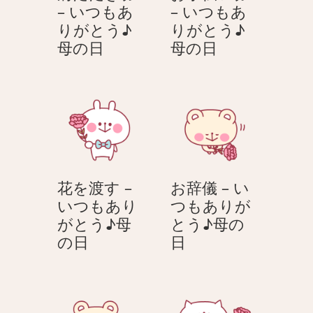
– いつもあ
– いつもあ
が
す
りがとう♪
りがとう♪
と
–
肩
お
母の日
母の日
う
い
た
手
♪
つ
た
伝
母
も
き
い
の
あ
券
券
日
り
–
–
が
い
い
と
つ
つ
う
花を渡す –
お辞儀 – い
も
も
♪
いつもあり
つもありが
あ
あ
母
がとう♪母
とう♪母の
り
り
の
花
お
の日
日
が
が
日
を
辞
と
と
渡
儀
う
う
す
–
♪
♪