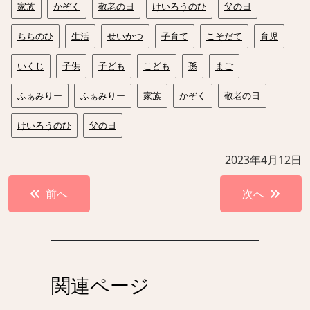
家族
かぞく
敬老の日
けいろうのひ
父の日
ちちのひ
生活
せいかつ
子育て
こそだて
育児
いくじ
子供
子ども
こども
孫
まご
ふぁみりー
ふぁみりー
家族
かぞく
敬老の日
けいろうのひ
父の日
2023年4月12日
投
前へ
次へ
稿
ナ
ビ
ゲ
関連ページ
ー
シ