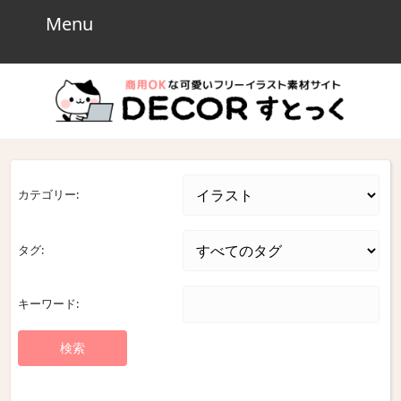
Skip
Menu
Menu
to
content
Skip
to
content
カテゴリー:
タグ:
キーワード: