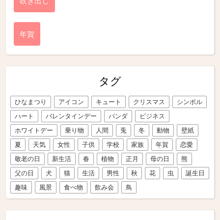
吹き出し
年賀
タグ
ひなまつり
アイコン
キュート
クリスマス
シンボル
ハート
バレンタインデー
パンダ
ビジネス
ホワイトデー
乗り物
人間
兎
冬
動物
壁紙
夏
天気
女性
子供
学校
家族
年賀
恋愛
敬老の日
新生活
春
植物
正月
母の日
熊
父の日
犬
猫
生活
男性
秋
花
虫
誕生日
趣味
風景
食べ物
飲み会
鳥