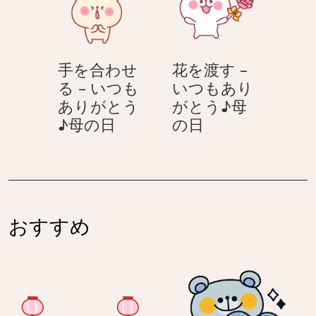
–
い
母
母
い
つ
の
の
つ
も
日
日
も
あ
手を合わせ
花を渡す –
あ
り
る – いつも
いつもあり
り
が
ありがとう
がとう♪母
が
と
手
花
♪母の日
の日
と
う
を
を
う
♪
合
渡
♪
母
わ
す
母
の
せ
–
の
日
る
い
日
おすすめ
–
つ
い
も
つ
あ
も
り
あ
が