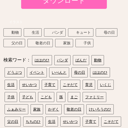
ダウンロード
イラスト
動物
生活
パンダ
キュート
母の日
父の日
敬老の日
家族
子供
検索ワード：
ははのひ
パンダ
ぱんだ
動物
どうぶつ
イベント
いべんと
母の日
ははのひ
生活
せいかつ
子育て
こそだて
育児
いくじ
子供
子ども
こども
孫
まご
ファミリー
ふぁみりー
家族
かぞく
敬老の日
けいろうのひ
父の日
ちちのひ
生活
せいかつ
子育て
こそだて