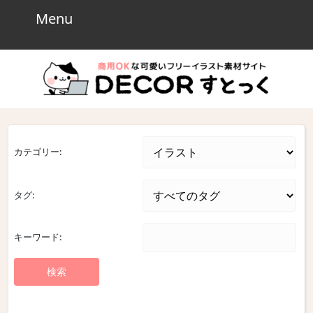
Skip
Menu
Menu
to
content
Skip
to
content
カテゴリー:
タグ:
キーワード: