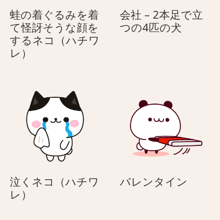
の
う
蛙の着ぐるみを着
会社 – 2本足で立
日
♪
会
て怪訝そうな顔を
つの4匹の犬
母
社
するネコ（ハチワ
の
蛙
–
レ）
日
の
2
着
本
ぐ
足
る
で
み
立
を
つ
着
の
て
4
怪
匹
訝
の
バ
泣くネコ（ハチワ
バレンタイン
そ
犬
泣
レ
レ）
う
く
ン
な
ネ
タ