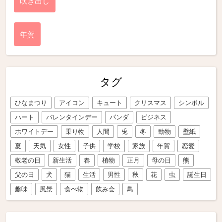
吹き出し
年賀
タグ
ひなまつり
アイコン
キュート
クリスマス
シンボル
ハート
バレンタインデー
パンダ
ビジネス
ホワイトデー
乗り物
人間
兎
冬
動物
壁紙
夏
天気
女性
子供
学校
家族
年賀
恋愛
敬老の日
新生活
春
植物
正月
母の日
熊
父の日
犬
猫
生活
男性
秋
花
虫
誕生日
趣味
風景
食べ物
飲み会
鳥