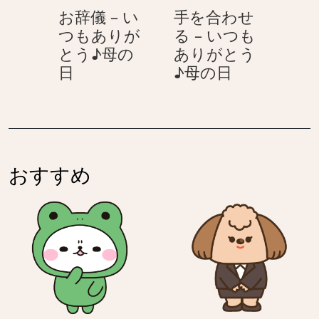
も
ぴ
う
お辞儀 – い
手を合わせ
あ
つ
♪
つもありが
る – いつも
り
風
母
とう♪母の
ありがとう
が
♪
の
お
手
日
♪母の日
と
カ
日
辞
を
う
ラ
儀
合
♪
フ
–
わ
母
ル
い
せ
の
ア
つ
る
日
ニ
おすすめ
も
–
マ
あ
い
ル
り
つ
が
も
と
あ
う
り
♪
が
母
と