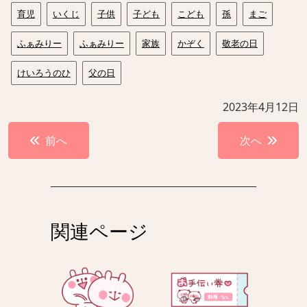
育児
いくじ
子供
子ども
こども
孫
まご
ふぁみりー
ふぁみりー
家族
かぞく
敬老の日
けいろうのひ
父の日
2023年4月12日
投
前へ
次へ
稿
ナ
ビ
ゲ
関連ページ
ー
シ
ョ
ン