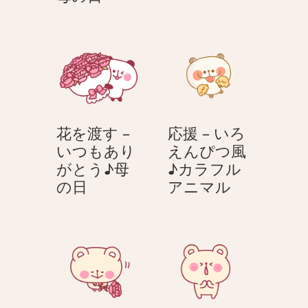
う
と
ー
た
♪
う
ネ
き
母
♪
ー
券
の
母
シ
–
日
の
ョ
い
日
ン
つ
を
も
花を渡す –
応援 – いろ
渡
あ
いつもあり
えんぴつ風
す
り
がとう♪母
♪カラフル
–
が
花
応
の日
アニマル
い
と
を
援
つ
う
渡
–
も
♪
す
い
あ
母
–
ろ
り
の
い
え
が
日
つ
ん
と