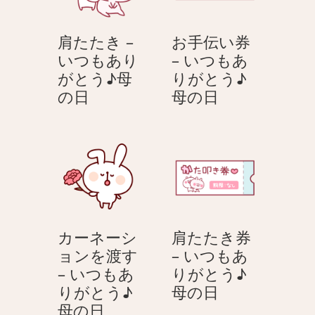
肩たたき –
お手伝い券
いつもあり
– いつもあ
がとう♪母
りがとう♪
肩
お
の日
母の日
た
手
た
伝
き
い
–
券
い
–
つ
い
も
つ
カーネーシ
肩たたき券
あ
も
ョンを渡す
– いつもあ
り
あ
– いつもあ
りがとう♪
が
り
肩
りがとう♪
母の日
と
が
カ
た
母の日