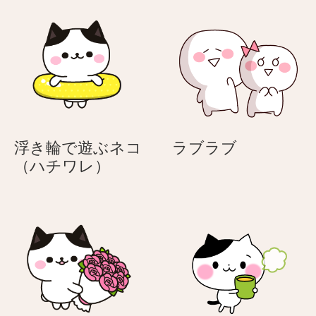
あ
を
♪
り
渡
母
が
す
の
と
–
日
う
い
♪
つ
母
も
の
あ
ラ
浮き輪で遊ぶネコ
ラブラブ
日
り
浮
ブ
（ハチワレ）
が
き
ラ
と
輪
ブ
う
で
♪
遊
母
ぶ
の
ネ
日
コ
（ハ