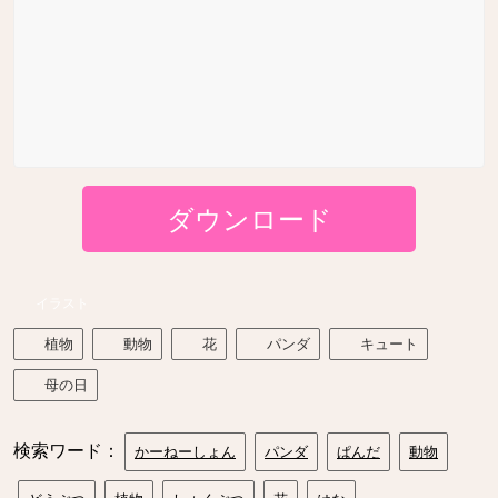
ダウンロード
イラスト
植物
動物
花
パンダ
キュート
母の日
検索ワード：
かーねーしょん
パンダ
ぱんだ
動物