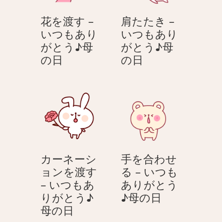
も
も
花を渡す –
肩たたき –
あ
あ
いつもあり
いつもあり
り
り
がとう♪母
がとう♪母
が
が
花
肩
の日
の日
と
と
を
た
う
う
渡
た
♪
♪
す
き
母
母
–
–
の
の
い
い
日
日
つ
つ
も
も
カーネーシ
手を合わせ
あ
あ
ョンを渡す
る – いつも
り
り
– いつもあ
ありがとう
が
が
手
りがとう♪
♪母の日
と
と
カ
を
母の日
う
う