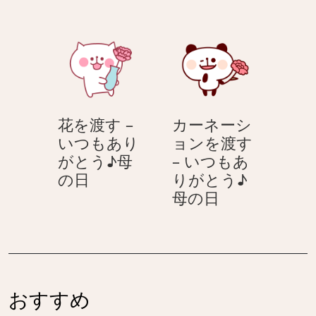
ー
合
♪
♪
ネ
わ
母
母
ー
せ
の
の
シ
る
日
日
ョ
–
ン
い
を
つ
花を渡す –
カーネーシ
渡
も
いつもあり
ョンを渡す
す
あ
がとう♪母
– いつもあ
–
り
花
の日
りがとう♪
い
が
を
カ
母の日
つ
と
渡
ー
も
う
す
ネ
あ
♪
–
ー
り
母
い
シ
が
の
つ
ョ
と
日
おすすめ
も
ン
う