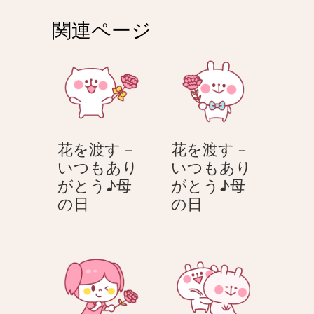
ゲ
関連ページ
ー
シ
ョ
ン
花を渡す –
花を渡す –
いつもあり
いつもあり
がとう♪母
がとう♪母
花
花
の日
の日
を
を
渡
渡
す
す
–
–
い
い
つ
つ