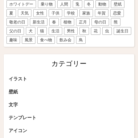
ホワイトデー
乗り物
人間
兎
冬
動物
壁紙
夏
天気
女性
子供
学校
家族
年賀
恋愛
敬老の日
新生活
春
植物
正月
母の日
熊
父の日
犬
猫
生活
男性
秋
花
虫
誕生日
趣味
風景
食べ物
飲み会
鳥
カテゴリー
イラスト
壁紙
文字
テンプレート
アイコン