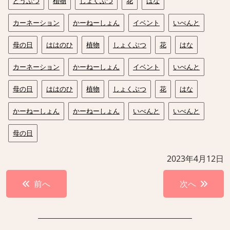
どうぶつ
植物
しょくぶつ
花
はな
カーネーション
かーねーしょん
イベント
いべんと
母の日
ははのひ
植物
しょくぶつ
花
はな
カーネーション
かーねーしょん
イベント
いべんと
母の日
ははのひ
植物
しょくぶつ
花
はな
かーねーしょん
かーねーしょん
いべんと
いべんと
母の日
2023年4月12日
投
前へ
次へ
稿
ナ
ビ