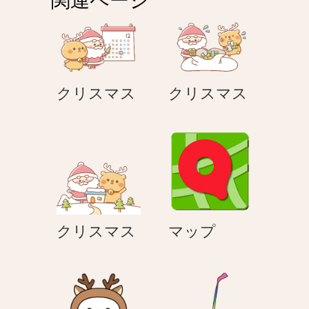
ー
シ
ョ
ン
ク
ク
クリスマス
クリスマス
リ
リ
ス
ス
マ
マ
ス
ス
ク
マ
クリスマス
マップ
リ
ッ
ス
プ
マ
ス