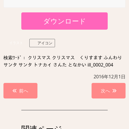
ダウンロード
イラスト
アイコン
検索ﾜｰﾄﾞ： クリスマス クリスマス くりすます ふんわり
サンタ サンタ トナカイ さんた となかい ill_0002_004
2016年12月1日
投
前へ
次へ
稿
ナ
ビ
ゲ
関連ページ