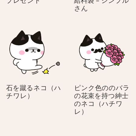
プレゼント
給料袋 – シンプル
の
の
レ
給
さん
ネ
ネ
ゼ
料
コ
コ
ン
袋
（ハ
（ハ
ト
–
チ
チ
シ
ワ
ワ
ン
レ）
レ）
プ
ル
さ
ん
石を蹴るネコ（ハ
ピンク色ののバラ
石
チワレ）
の花束を持つ紳士
を
のネコ（ハチワ
蹴
ピ
レ）
る
ン
ネ
ク
コ
色