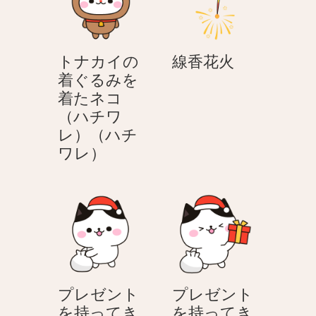
線
トナカイの
線香花火
香
着ぐるみを
花
着たネコ
火
（ハチワ
レ）（ハチ
ト
ワレ）
ナ
カ
イ
の
着
ぐ
る
プレゼント
プレゼント
み
を持ってき
を持ってき