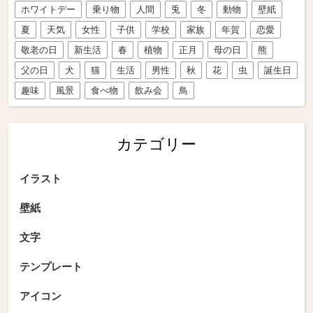
ホワイトデー
乗り物
人間
兎
冬
動物
壁紙
夏
天気
女性
子供
学校
家族
年賀
恋愛
敬老の日
新生活
春
植物
正月
母の日
熊
父の日
犬
猫
生活
男性
秋
花
虫
誕生日
趣味
風景
食べ物
飲み会
鳥
カテゴリー
イラスト
壁紙
文字
テンプレート
アイコン