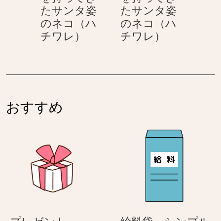
を
たサンタ姿
たサンタ姿
着
のネコ（ハ
のネコ（ハ
た
プ
プ
チワレ）
チワレ）
ネ
レ
レ
コ
ゼ
ゼ
（ハ
ン
ン
チ
ト
ト
ワ
を
を
レ）
おすすめ
持
持
（ハ
っ
っ
チ
て
て
ワ
き
き
レ）
た
た
サ
サ
ン
ン
タ
タ
姿
姿
プ