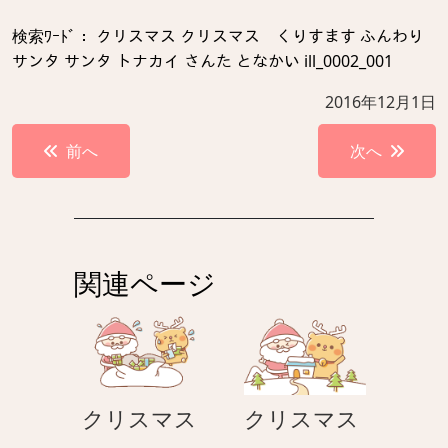
検索ﾜｰﾄﾞ： クリスマス クリスマス くりすます ふんわり
サンタ サンタ トナカイ さんた となかい ill_0002_001
2016年12月1日
投
前へ
次へ
稿
ナ
ビ
ゲ
関連ページ
ー
シ
ョ
ン
ク
ク
クリスマス
クリスマス
リ
リ