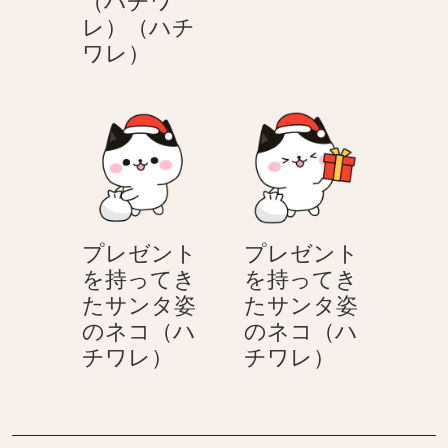
レ）（ハチ
ト
ワレ）
ナ
カ
イ
の
着
ぐ
る
プレゼント
プレゼント
み
を持ってき
を持ってき
を
たサンタ姿
たサンタ姿
着
のネコ（ハ
のネコ（ハ
た
プ
プ
チワレ）
チワレ）
ネ
レ
レ
コ
ゼ
ゼ
（ハ
ン
ン
チ