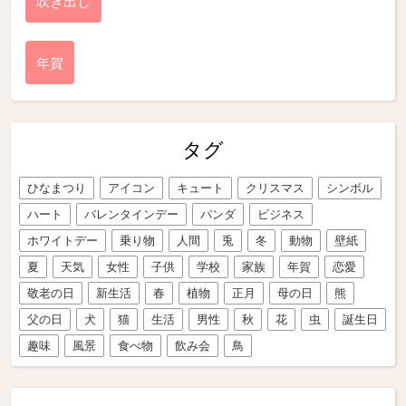
吹き出し
年賀
タグ
ひなまつり
アイコン
キュート
クリスマス
シンボル
ハート
バレンタインデー
パンダ
ビジネス
ホワイトデー
乗り物
人間
兎
冬
動物
壁紙
夏
天気
女性
子供
学校
家族
年賀
恋愛
敬老の日
新生活
春
植物
正月
母の日
熊
父の日
犬
猫
生活
男性
秋
花
虫
誕生日
趣味
風景
食べ物
飲み会
鳥