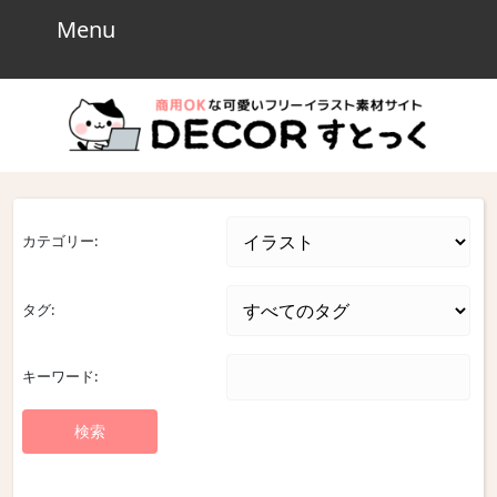
Skip
Menu
Menu
to
content
Skip
to
content
カテゴリー:
タグ:
キーワード: