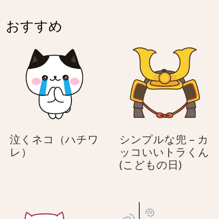
ト
ト
ワ
を
を
レ）
おすすめ
持
持
（ハ
っ
っ
チ
て
て
ワ
き
き
レ）
た
た
サ
サ
ン
ン
タ
タ
姿
姿
泣くネコ（ハチワ
シンプルな兜 – カ
の
の
泣
レ）
ッコいいトラくん
ネ
ネ
く
シ
(こどもの日)
コ
コ
ネ
ン
（ハ
（ハ
コ
プ
チ
チ
（ハ
ル
ワ
ワ
チ
な