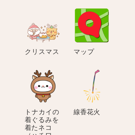
ス
ス
マ
マ
ス
ス
ク
マ
クリスマス
マップ
リ
ッ
ス
プ
マ
ス
線
トナカイの
線香花火
香
着ぐるみを
花
着たネコ
火
（ハチワ