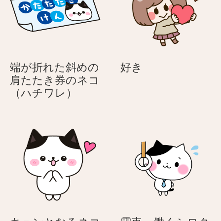
の
げ
ネ
る
コ
サ
（ハ
ン
チ
タ
好
端が折れた斜めの
好き
ワ
姿
き
肩たたき券のネコ
レ）
の
端
（ハチワレ）
ネ
が
コ
折
（ハ
れ
チ
た
ワ
斜
レ）
め
の
肩
た
た