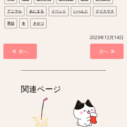
アニマル
あにまる
イベント
いべんと
クリスマス
季節
冬
きせつ
2023年12月14日
投
前へ
次へ
稿
ナ
ビ
ゲ
関連ページ
ー
シ
ョ
ン