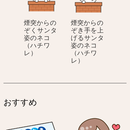
運
に
（ハ
ぶ
ひ
チ
サ
と
ワ
煙突からの
煙突からの
ン
り
レ）
ぞくサンタ
ぞき手を上
タ
ぼ
姿のネコ
げるサンタ
姿
っ
（ハチワ
姿のネコ
の
ち
煙
レ）
（ハチワ
ネ
で
突
煙
レ）
コ
落
か
突
（ハ
ち
ら
か
チ
込
の
ら
ワ
む
ぞ
の
レ）
ネ
く
ぞ
コ
おすすめ
サ
き
（ハ
ン
手
チ
タ
を
ワ
姿
上
レ）