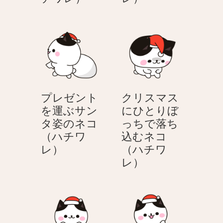
っ
レ
リ
て
ゼ
ス
喜
ン
マ
ぶ
ト
ス
ネ
を
の
コ
持
靴
（ハ
っ
下
チ
プレゼント
クリスマス
て
に
ワ
を運ぶサン
にひとりぼ
き
入
レ）
タ姿のネコ
っちで落ち
た
っ
（ハチワ
込むネコ
サ
た
プ
レ）
（ハチワ
ン
ネ
レ
ク
レ）
タ
コ
ゼ
リ
姿
（ハ
ン
ス
の
チ
ト
マ
ネ
ワ
を
ス
コ
レ）