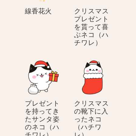
線
線香花火
クリスマス
香
プレゼント
花
を貰って喜
火
ぶネコ（ハ
ク
チワレ）
リ
ス
マ
ス
プ
レ
ゼ
プレゼント
クリスマス
ン
を持ってき
の靴下に入
ト
たサンタ姿
ったネコ
を
のネコ（ハ
（ハチワ
貰
プ
ク
チワレ）
レ）