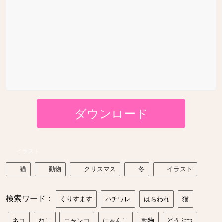
ダウンロード
イラスト
猫
動物
クリスマス
冬
イラスト
検索ワード：
くりすます
ハチワレ
はちわれ
猫
ネコ
ねこ
ニャンコ
にゃんこ
動物
どうぶつ