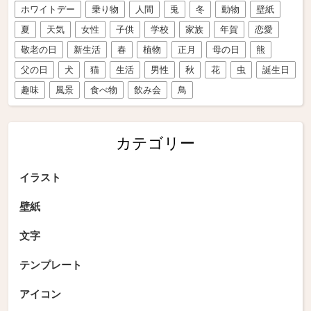
ホワイトデー
乗り物
人間
兎
冬
動物
壁紙
夏
天気
女性
子供
学校
家族
年賀
恋愛
敬老の日
新生活
春
植物
正月
母の日
熊
父の日
犬
猫
生活
男性
秋
花
虫
誕生日
趣味
風景
食べ物
飲み会
鳥
カテゴリー
イラスト
壁紙
文字
テンプレート
アイコン