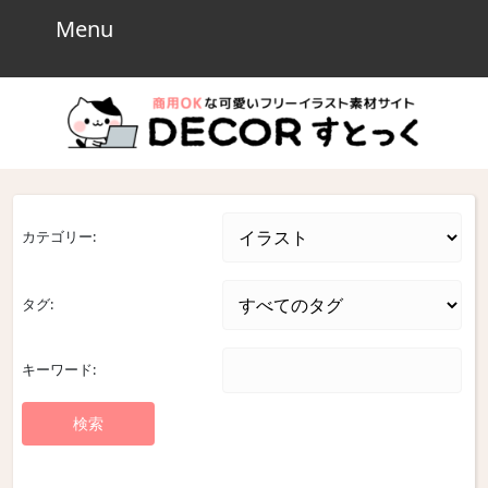
Skip
Menu
Menu
to
content
Skip
to
content
カテゴリー:
タグ:
キーワード: