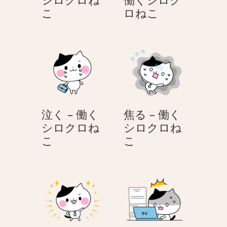
給
つ
こ
ロねこ
料
か
–
れ
働
た
く
–
シ
働
ロ
く
ク
シ
泣く – 働く
焦る – 働く
ロ
ロ
シロクロね
シロクロね
ね
ク
泣
焦
こ
こ
こ
ロ
く
る
ね
–
–
こ
働
働
く
く
シ
シ
ロ
ロ