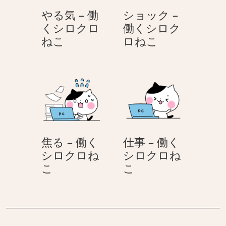
ク
ク
やる気 – 働
ショック –
ロ
ロ
くシロクロ
働くシロク
ね
ね
や
シ
ねこ
ロねこ
こ
こ
る
ョ
気
ッ
–
ク
働
–
く
働
シ
く
ロ
シ
焦る – 働く
仕事 – 働く
ク
ロ
シロクロね
シロクロね
ロ
ク
焦
仕
こ
こ
ね
ロ
る
事
こ
ね
–
–
こ
働
働
く
く