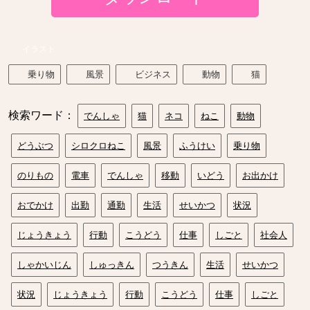
イラスト
乗り物
風景
ビジネス
動物
猫
検索ワード：
でんしゃ
猫
ネコ
ねこ
動物
どうぶつ
シロクロねこ
風景
ふうけい
乗り物
のりもの
電車
でんしゃ
移動
いどう
お出かけ
おでかけ
出勤
通勤
生活
せいかつ
状況
じょうきょう
行動
こうどう
仕事
しごと
社会人
しゃかいじん
しゅっきん
つうきん
生活
せいかつ
状況
じょうきょう
行動
こうどう
仕事
しごと