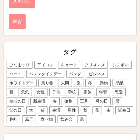
吹き出し
年賀
タグ
ひなまつり
アイコン
キュート
クリスマス
シンボル
ハート
バレンタインデー
パンダ
ビジネス
ホワイトデー
乗り物
人間
兎
冬
動物
壁紙
夏
天気
女性
子供
学校
家族
年賀
恋愛
敬老の日
新生活
春
植物
正月
母の日
熊
父の日
犬
猫
生活
男性
秋
花
虫
誕生日
趣味
風景
食べ物
飲み会
鳥