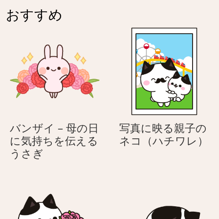
シ
シ
おすすめ
ロ
ロ
ク
ク
ロ
ロ
ね
ね
こ
こ
バンザイ – 母の日
写真に映る親子の
写
に気持ちを伝える
ネコ（ハチワレ）
バ
真
うさぎ
ン
に
ザ
映
イ
る
–
親
母
子