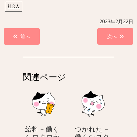
社会人
2023年2月22日
投
前へ
次へ
稿
ナ
ビ
ゲ
関連ページ
ー
シ
ョ
ン
給料 – 働く
つかれた –
シロクロね
働くシロク