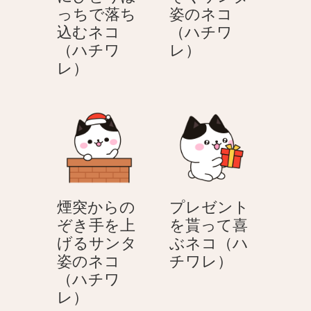
レ）
レ）
っちで落ち
姿のネコ
た
っ
込むネコ
（ハチワ
サ
た
煙
（ハチワ
レ）
ン
ネ
ク
突
レ）
タ
コ
リ
か
姿
（ハ
ス
ら
の
チ
マ
の
ネ
ワ
ス
ぞ
コ
レ）
に
く
（ハ
ひ
サ
チ
と
ン
ワ
煙突からの
プレゼント
り
タ
レ）
ぞき手を上
を貰って喜
ぼ
姿
げるサンタ
ぶネコ（ハ
っ
の
プ
姿のネコ
チワレ）
ち
ネ
レ
（ハチワ
で
コ
煙
ゼ
レ）
落
（ハ