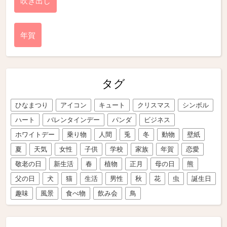
吹き出し
年賀
タグ
ひなまつり
アイコン
キュート
クリスマス
シンボル
ハート
バレンタインデー
パンダ
ビジネス
ホワイトデー
乗り物
人間
兎
冬
動物
壁紙
夏
天気
女性
子供
学校
家族
年賀
恋愛
敬老の日
新生活
春
植物
正月
母の日
熊
父の日
犬
猫
生活
男性
秋
花
虫
誕生日
趣味
風景
食べ物
飲み会
鳥