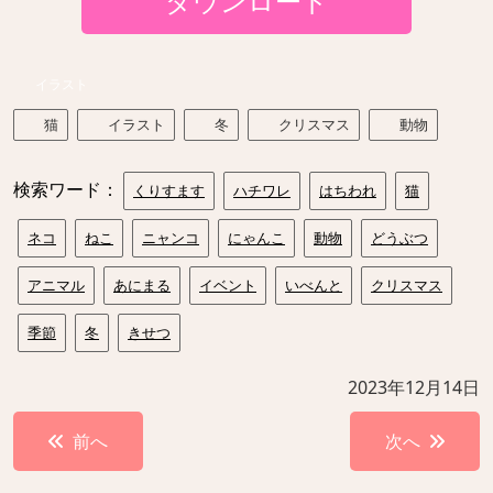
ダウンロード
イラスト
猫
イラスト
冬
クリスマス
動物
検索ワード：
くりすます
ハチワレ
はちわれ
猫
ネコ
ねこ
ニャンコ
にゃんこ
動物
どうぶつ
アニマル
あにまる
イベント
いべんと
クリスマス
季節
冬
きせつ
2023年12月14日
投
前へ
次へ
稿
ナ