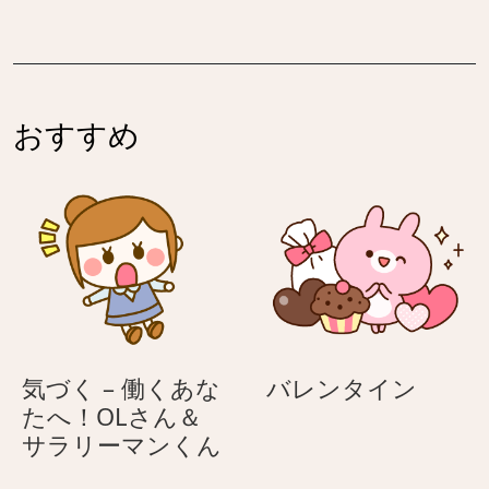
突
ン
ち
チ
か
ト
込
ワ
ら
を
む
レ）
の
貰
ネ
ぞ
っ
コ
おすすめ
き
て
（ハ
手
喜
チ
を
ぶ
ワ
上
ネ
レ）
げ
コ
る
（ハ
サ
チ
ン
ワ
タ
レ）
バ
気づく – 働くあな
バレンタイン
姿
レ
たへ！OLさん＆
の
気
ン
サラリーマンくん
ネ
づ
タ
コ