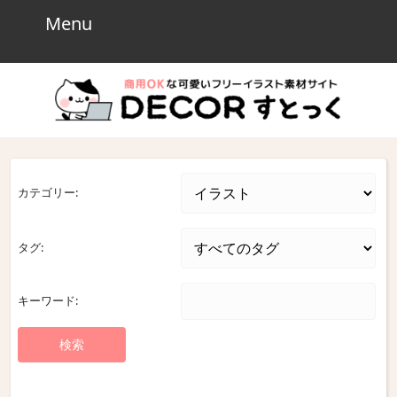
Skip
Menu
Menu
to
content
Skip
to
content
カテゴリー:
タグ:
キーワード: