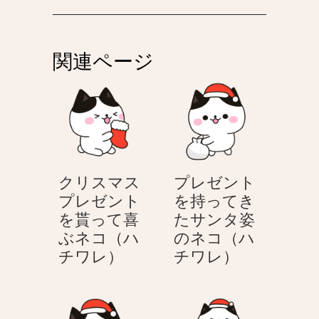
ビ
ゲ
関連ページ
ー
シ
ョ
ン
クリスマス
プレゼント
プレゼント
を持ってき
を貰って喜
たサンタ姿
ぶネコ（ハ
のネコ（ハ
ク
プ
チワレ）
チワレ）
リ
レ
ス
ゼ
マ
ン