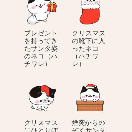
ス
ト
プ
を
レ
持
ゼ
っ
プレゼント
クリスマス
ン
て
を持ってき
の靴下に入
ト
き
たサンタ姿
ったネコ
を
た
のネコ（ハ
（ハチワ
貰
サ
プ
ク
チワレ）
レ）
っ
ン
レ
リ
て
タ
ゼ
ス
喜
姿
ン
マ
ぶ
の
ト
ス
ネ
ネ
を
の
コ
コ
持
靴
（ハ
（ハ
っ
下
チ
チ
クリスマス
煙突からの
て
に
ワ
ワ
にひとりぼ
ぞくサンタ
き
入