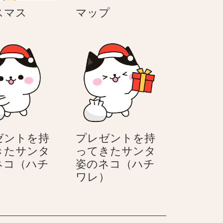
ク
マ
スマス
マップ
リ
ッ
ス
プ
マ
ス
ゼントを持
プレゼントを持
きたサンタ
ってきたサンタ
ネコ（ハチ
姿のネコ（ハチ
プ
プ
）
ワレ）
レ
レ
ゼ
ゼ
ン
ン