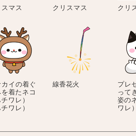
ク
ク
リスマス
クリスマス
クリ
リ
リ
ス
ス
マ
マ
ス
ス
線
ナカイの着ぐ
線香花火
プレ
香
みを着たネコ
って
花
ハチワレ）
姿の
ト
火
ハチワレ）
ワレ
ナ
カ
イ