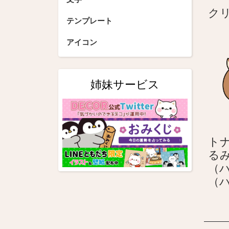
ク
テンプレート
アイコン
姉妹サービス
ト
る
（
（