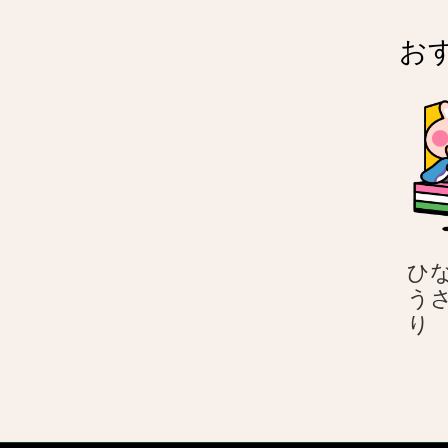
お
ひな
う
り
–