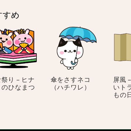
の
着
すすめ
ぐ
る
み
を
着
た
ネ
コ
（ハ
祭り – ヒナ
傘をさすネコ
屏風 
チ
傘
さのひなまつ
（ハチワレ）
いト
ワ
ひ
を
もの日
レ）
な
さ
（ハ
祭
す
チ
り
ネ
ワ
コ