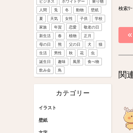
ビジネス
ホワイトデー
乗り物
検索ﾜ
人間
兎
冬
動物
壁紙
夏
天気
女性
子供
学校
家族
年賀
恋愛
敬老の日
投
新生活
春
植物
正月
稿
母の日
熊
父の日
犬
猫
ナ
生活
男性
秋
花
虫
誕生日
趣味
風景
食べ物
ビ
飲み会
鳥
関
ゲ
ー
カテゴリー
シ
イラスト
ョ
ン
壁紙
文字