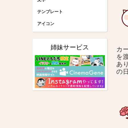
シ
テンプレート
ョ
アイコン
ン
姉妹サービス
カ
を渡
あ
の