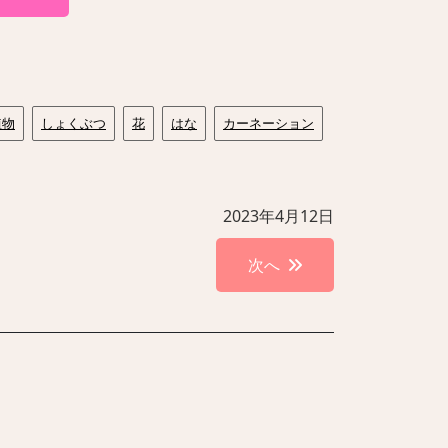
植物
しょくぶつ
花
はな
カーネーション
2023年4月12日
次へ