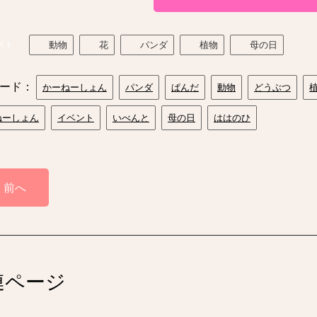
スト
動物
花
パンダ
植物
母の日
ード：
かーねーしょん
パンダ
ぱんだ
動物
どうぶつ
ねーしょん
イベント
いべんと
母の日
ははのひ
前へ
連ページ