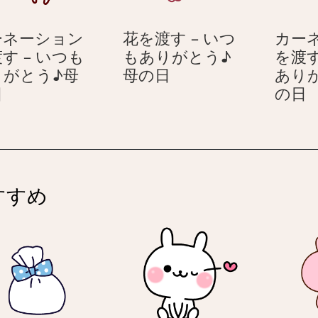
渡
も
と
す
あ
う
ーネーション
花を渡す – いつ
カー
–
り
♪
す – いつも
もありがとう♪
を渡す
い
が
母
花
りがとう♪母
母の日
あり
つ
と
の
カ
を
日
の日
も
う
日
ー
渡
あ
♪
ネ
す
り
母
ー
–
が
の
シ
い
と
日
ョ
つ
う
すすめ
ン
も
♪
を
あ
母
渡
り
の
す
が
日
–
と
–
い
う
つ
♪