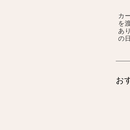
カ
を渡
あ
の
お