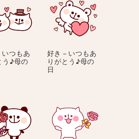
– いつもあ
好き – いつもあ
とう♪母の
りがとう♪母の
好
日
き
–
い
つ
も
あ
り
が