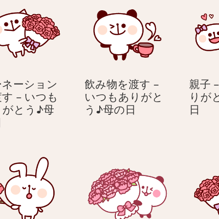
ーネーション
飲み物を渡す –
親子 
す – いつも
いつもありがと
りが
飲
親
りがとう♪母
う♪母の日
日
カ
み
子
日
ー
物
–
ネ
を
い
ー
渡
つ
シ
す
も
ョ
–
あ
ン
い
り
を
つ
が