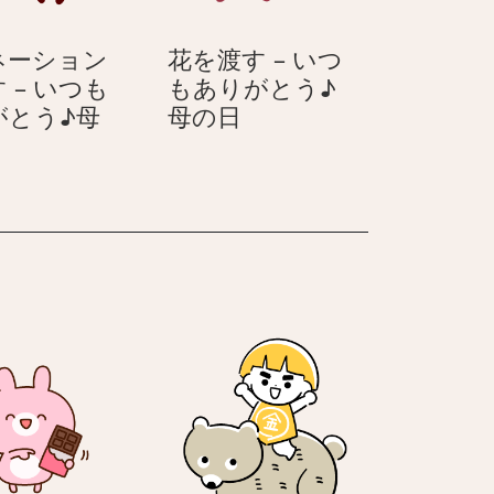
と
う
ネーション
花を渡す – いつ
♪
 – いつも
もありがとう♪
母
花
がとう♪母
母の日
の
カ
を
日
ー
渡
ネ
す
ー
–
シ
い
ョ
つ
ン
も
を
あ
渡
り
す
が
と
い
う
つ
♪