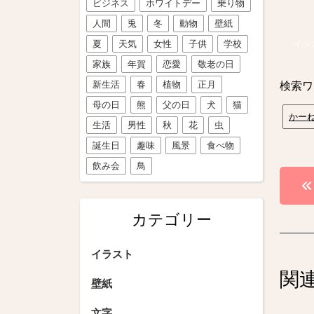
ビジネス
ホワイトデー
乗り物
人間
兎
冬
動物
壁紙
夏
天気
女性
子供
学校
イラ
家族
年賀
恋愛
敬老の日
新生活
春
植物
正月
検索ワ
母の日
熊
父の日
犬
猫
かー
生活
男性
秋
花
虫
誕生日
趣味
風景
食べ物
飲み会
鳥
投
稿
カテゴリー
ナ
ビ
イラスト
関
ゲ
壁紙
ー
文字