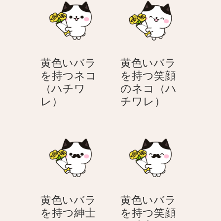
ョ
ン
黄色いバラ
黄色いバラ
を持つネコ
を持つ笑顔
（ハチワ
のネコ（ハ
黄
黄
レ）
チワレ）
色
色
い
い
バ
バ
ラ
ラ
を
を
持
持
つ
つ
黄色いバラ
黄色いバラ
ネ
笑
を持つ紳士
を持つ笑顔
コ
顔