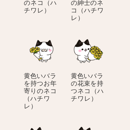
のネコ（ハ
の紳士のネ
（ハ
の
黄
チワレ）
コ（ハチワ
チ
ネ
色
黄
レ）
ワ
コ
い
色
レ）
（ハ
バ
い
チ
ラ
バ
ワ
を
ラ
レ）
持
を
つ
持
紳
つ
黄色いバラ
黄色いバラ
士
笑
を持つお年
の花束を持
の
顔
寄りのネコ
つネコ（ハ
ネ
の
黄
（ハチワ
チワレ）
コ
紳
黄
色
レ）
（ハ
士
色
い
チ
の
い
バ
ワ
ネ
バ
ラ