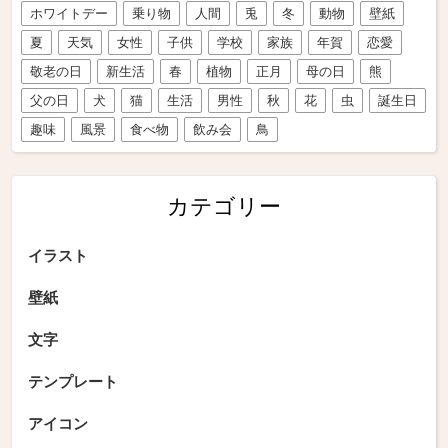
ホワイトデー
乗り物
人間
兎
冬
動物
壁紙
夏
天気
女性
子供
学校
家族
年賀
恋愛
敬老の日
新生活
春
植物
正月
母の日
熊
父の日
犬
猫
生活
男性
秋
花
虫
誕生日
趣味
風景
食べ物
飲み会
鳥
カテゴリー
イラスト
壁紙
文字
テンプレート
アイコン