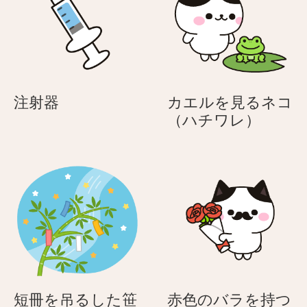
持
持
つ
つ
紳
お
士
年
の
寄
ネ
り
注
注射器
カエルを見るネコ
コ
の
射
カ
（ハチワレ）
（ハ
ネ
器
エ
チ
コ
ル
ワ
（ハ
を
レ）
チ
見
ワ
る
レ）
ネ
コ
（ハ
チ
ワ
短冊を吊るした笹
赤色のバラを持つ