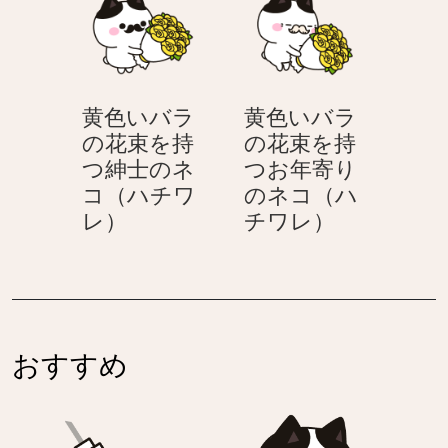
レ）
コ
ラ
の
（ハ
を
花
チ
持
束
ワ
つ
を
レ）
黄色いバラ
黄色いバラ
お
持
の花束を持
の花束を持
年
つ
つ紳士のネ
つお年寄り
寄
ネ
コ（ハチワ
のネコ（ハ
り
コ
黄
黄
レ）
チワレ）
の
（ハ
色
色
ネ
チ
い
い
コ
ワ
バ
バ
（ハ
レ）
ラ
ラ
チ
の
の
ワ
おすすめ
花
花
レ）
束
束
を
を