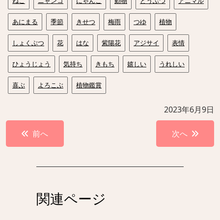
ねこ
ニャンコ
にゃんこ
動物
どうぶつ
アニマル
あにまる
季節
きせつ
梅雨
つゆ
植物
しょくぶつ
花
はな
紫陽花
アジサイ
表情
ひょうじょう
気持ち
きもち
嬉しい
うれしい
喜ぶ
よろこぶ
植物鑑賞
2023年6月9日
投
前へ
次へ
稿
ナ
ビ
ゲ
関連ページ
ー
シ