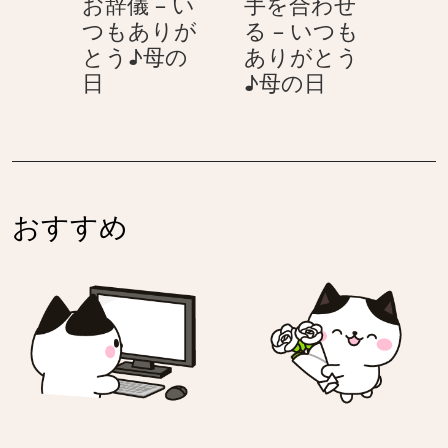
お辞儀 – い
手を合わせ
あ
つ
つもありが
る – いつも
り
風
とう♪母の
ありがとう
が
♪
お
手
日
♪母の日
と
カ
辞
を
う
ラ
儀
合
♪
フ
–
わ
母
ル
い
せ
の
ア
つ
る
日
ニ
おすすめ
も
–
マ
あ
い
ル
り
つ
が
も
と
あ
う
り
♪
が
母
と
の
う