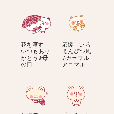
♪
つ
た
た
母
も
き
き
の
あ
券
–
日
り
–
い
が
い
つ
と
つ
も
う
花を渡す –
応援 – いろ
も
あ
♪
いつもあり
えんぴつ風
あ
り
母
がとう♪母
♪カラフル
り
が
の
花
応
の日
アニマル
が
と
日
を
援
と
う
渡
–
う
♪
す
い
♪
母
–
ろ
母
の
い
え
の
日
つ
ん
日
も
ぴ