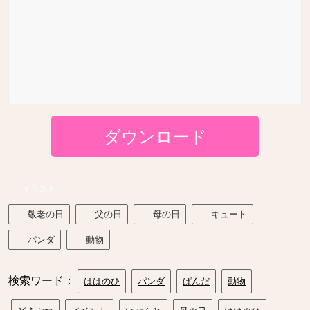
ダウンロード
イラスト
敬老の日
父の日
母の日
キュート
パンダ
動物
検索ワード：
ははのひ
パンダ
ぱんだ
動物