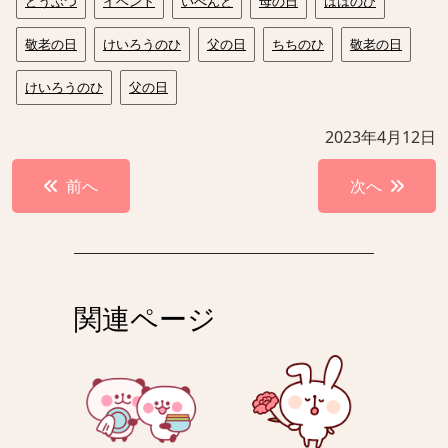
どうぶつ
イベント
いべんと
母の日
ははのひ
敬老の日
けいろうのひ
父の日
ちちのひ
敬老の日
けいろうのひ
父の日
2023年4月12日
投
前へ
次へ
稿
ナ
ビ
ゲ
関連ページ
ー
シ
ョ
ン