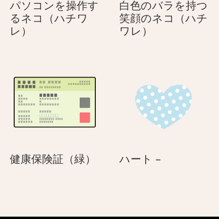
パソコンを操作す
白色のバラを持つ
日
♪
るネコ（ハチワ
笑顔のネコ（ハチ
母
パ
白
レ）
ワレ）
の
ソ
色
日
コ
の
ン
バ
を
ラ
操
を
作
持
す
つ
る
笑
ネ
顔
コ
の
健
ハ
健康保険証（緑）
ハート –
（ハ
ネ
康
ー
チ
コ
保
ト
ワ
（ハ
険
–
レ）
チ
証