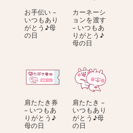
お手伝い –
カーネーシ
いつもあり
ョンを渡す
がとう♪母
– いつもあ
お
の日
りがとう♪
手
カ
母の日
伝
ー
い
ネ
–
ー
い
シ
つ
ョ
も
ン
あ
を
肩たたき券
肩たたき –
り
渡
– いつもあ
いつもあり
が
す
りがとう♪
がとう♪母
と
–
肩
肩
母の日
の日
う
い
た
た