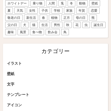
ホワイトデー
乗り物
人間
兎
冬
動物
壁紙
夏
天気
女性
子供
学校
家族
年賀
恋愛
敬老の日
新生活
春
植物
正月
母の日
熊
父の日
犬
猫
生活
男性
秋
花
虫
誕生日
趣味
風景
食べ物
飲み会
鳥
カテゴリー
イラスト
壁紙
文字
テンプレート
アイコン