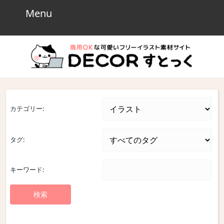
Skip
Menu
Menu
to
content
Skip
to
content
カテゴリー:
タグ:
キーワード: