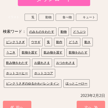
イラスト
兎
動物
食べ物
キュート
検索ワード：
のみものをわたす
動物
どうぶつ
ピンクうさぎ
ウサギ
兎
動作
どうさ
動き
うごき
飲物を渡す
飲み物を渡す
飲物をわたす
飲み物をわたす
お疲れさま
おつかれさま
ホットコーヒー
ホットココア
ピンクうさぎのゆるかわバレンタイン
ほっとこーひー
2023年2月2日
投
前へ
次へ