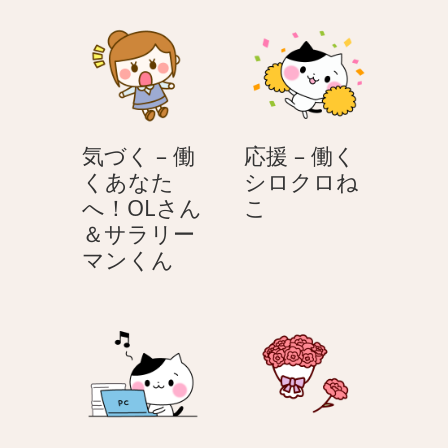
ゼ
ン
ト
を
渡
す
気づく – 働
応援 – 働く
–
くあなた
シロクロね
勤
応
へ！OLさん
こ
労
援
＆サラリー
感
気
–
マンくん
謝
づ
働
の
く
く
気
–
シ
持
働
ロ
ち
く
ク
を
あ
ロ
伝
な
ね