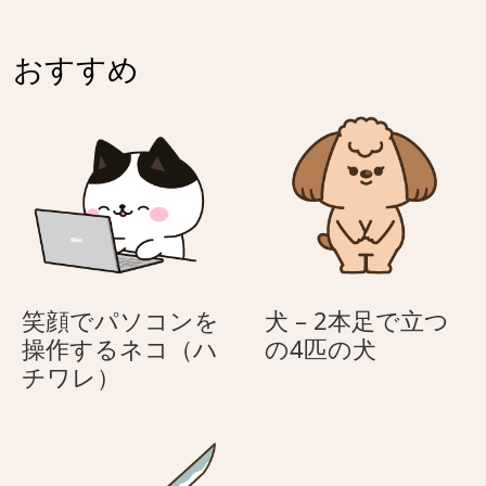
と
か
う
ら
♪
おすすめ
お
母
母
の
さ
日
ん
へ
の
母
の
日
笑顔でパソコンを
犬 – 2本足で立つ
メ
犬
操作するネコ（ハ
の4匹の犬
ッ
笑
–
チワレ）
セ
顔
2
ー
で
本
ジ
パ
足