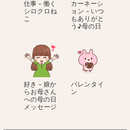
え
仕事 – 働く
カーネーシ
た
こ
る
シロクロね
ョン – いつ
へ！
く
仕
こ
もありがと
OL
ま
事
カ
う♪母の日
さ
さ
–
ー
ん
ん
働
ネ
＆
く
ー
サ
シ
シ
ラ
ロ
ョ
リ
ク
ン
ー
ロ
–
マ
好き – 娘か
バレンタイ
ね
い
ン
バ
らお母さん
ン
こ
つ
く
レ
への母の日
も
ん
好
ン
メッセージ
あ
き
タ
り
–
イ
が
娘
ン