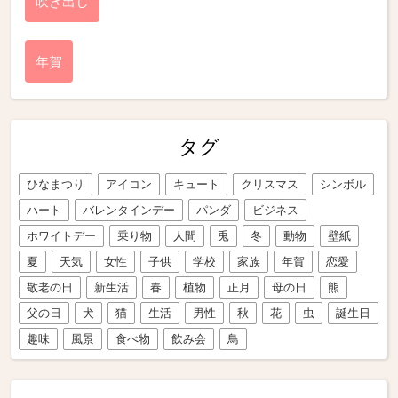
吹き出し
年賀
タグ
ひなまつり
アイコン
キュート
クリスマス
シンボル
ハート
バレンタインデー
パンダ
ビジネス
ホワイトデー
乗り物
人間
兎
冬
動物
壁紙
夏
天気
女性
子供
学校
家族
年賀
恋愛
敬老の日
新生活
春
植物
正月
母の日
熊
父の日
犬
猫
生活
男性
秋
花
虫
誕生日
趣味
風景
食べ物
飲み会
鳥