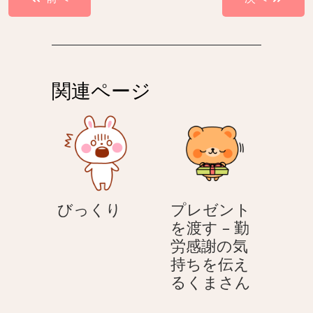
稿
ナ
ビ
ゲ
関連ページ
ー
シ
ョ
ン
び
びっくり
プレゼント
っ
を渡す – 勤
く
労感謝の気
り
持ちを伝え
プ
るくまさん
レ