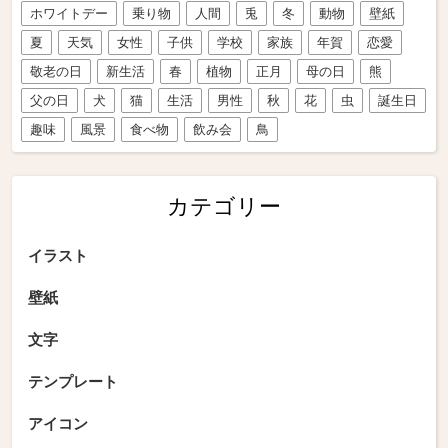
ホワイトデー
乗り物
人間
兎
冬
動物
壁紙
夏
天気
女性
子供
学校
家族
年賀
恋愛
敬老の日
新生活
春
植物
正月
母の日
熊
父の日
犬
猫
生活
男性
秋
花
虫
誕生日
趣味
風景
食べ物
飲み会
鳥
カテゴリー
イラスト
壁紙
文字
テンプレート
アイコン