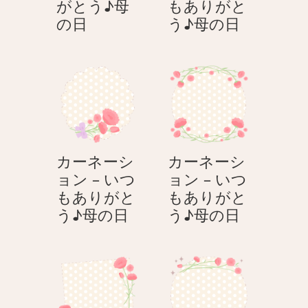
がとう♪母
もありがと
花
カ
の日
う♪母の日
を
ー
渡
ネ
す
ー
–
シ
い
ョ
つ
ン
も
–
カーネーシ
カーネーシ
あ
い
ョン – いつ
ョン – いつ
り
つ
もありがと
もありがと
が
も
カ
カ
う♪母の日
う♪母の日
と
あ
ー
ー
う
り
ネ
ネ
♪
が
ー
ー
母
と
シ
シ
の
う
ョ
ョ