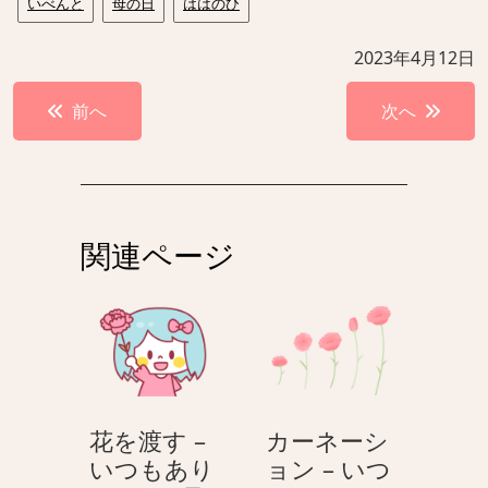
いべんと
母の日
ははのひ
2023年4月12日
投
前へ
次へ
稿
ナ
ビ
ゲ
関連ページ
ー
シ
ョ
ン
花を渡す –
カーネーシ
いつもあり
ョン – いつ