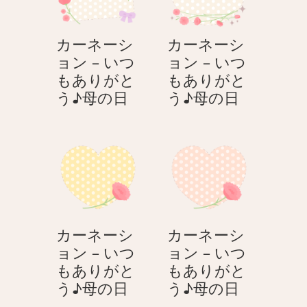
日
♪
ン
ン
母
–
–
の
カーネーシ
カーネーシ
い
い
日
ョン – いつ
ョン – いつ
つ
つ
もありがと
もありがと
も
も
カ
カ
う♪母の日
う♪母の日
あ
あ
ー
ー
り
り
ネ
ネ
が
が
ー
ー
と
と
シ
シ
う
う
ョ
ョ
♪
♪
ン
ン
母
母
–
–
の
の
カーネーシ
カーネーシ
い
い
日
日
ョン – いつ
ョン – いつ
つ
つ
もありがと
もありがと
も
も
カ
カ
う♪母の日
う♪母の日
あ
あ
ー
ー