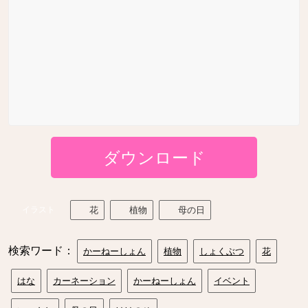
ダウンロード
イラスト
花
植物
母の日
検索ワード：
かーねーしょん
植物
しょくぶつ
花
はな
カーネーション
かーねーしょん
イベント