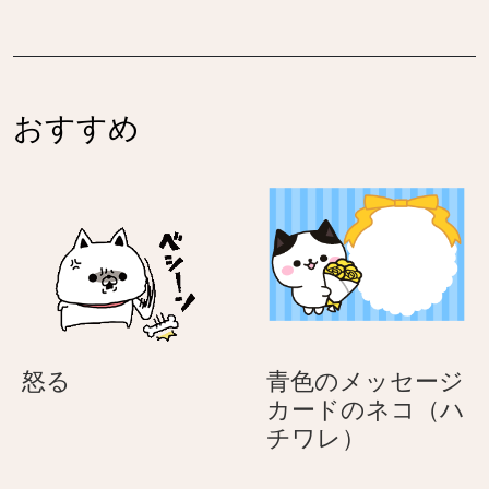
り
り
ネ
ネ
が
が
ー
ー
と
と
シ
シ
う
う
ョ
ョ
♪
♪
おすすめ
ン
ン
母
母
–
–
の
の
い
い
日
日
つ
つ
も
も
あ
あ
り
り
が
が
と
と
怒
怒る
青色のメッセージ
う
う
る
カードのネコ（ハ
♪
♪
青
チワレ）
母
母
色
の
の