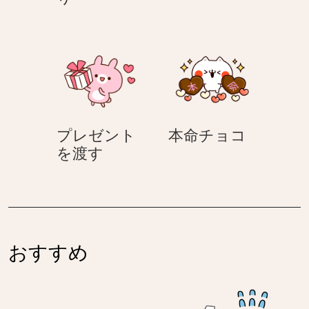
か
し
づ
く
り
本
プレゼント
本命チョコ
プ
命
を渡す
レ
チ
ゼ
ョ
ン
コ
ト
を
おすすめ
渡
す