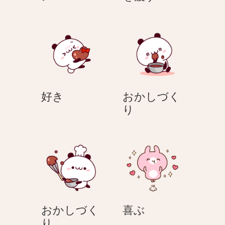
レ
レ
ン
ゼ
タ
ン
イ
ト
ン
を
渡
す
好
好き
おかしづく
き
お
り
か
し
づ
く
り
喜
おかしづく
喜ぶ
お
ぶ
り