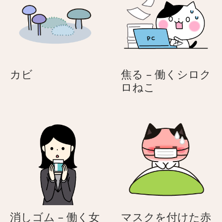
カ
カビ
焦る – 働くシロク
ビ
焦
ロねこ
る
–
働
く
シ
ロ
ク
ロ
ね
こ
消しゴム – 働く女
マスクを付けた赤