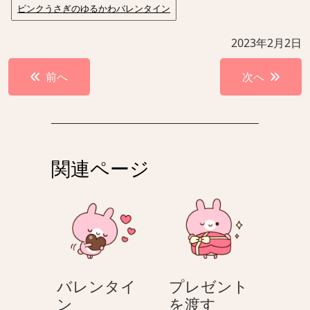
ピンクうさぎのゆるかわバレンタイン
2023年2月2日
投
前へ
次へ
稿
ナ
ビ
ゲ
関連ページ
ー
シ
ョ
ン
バレンタイ
プレゼント
バ
プ
ン
を渡す