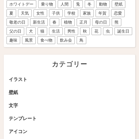
ホワイトデー
乗り物
人間
兎
冬
動物
壁紙
夏
天気
女性
子供
学校
家族
年賀
恋愛
敬老の日
新生活
春
植物
正月
母の日
熊
父の日
犬
猫
生活
男性
秋
花
虫
誕生日
趣味
風景
食べ物
飲み会
鳥
カテゴリー
イラスト
壁紙
文字
テンプレート
アイコン