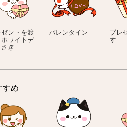
バ
レゼントを渡
バレンタイン
プレ
レ
プ
– ホワイトデ
す
プ
ン
レ
うさぎ
レ
タ
ゼ
ゼ
イ
ン
ン
ン
ト
ト
を
を
渡
すすめ
渡
す
す
–
ホ
ワ