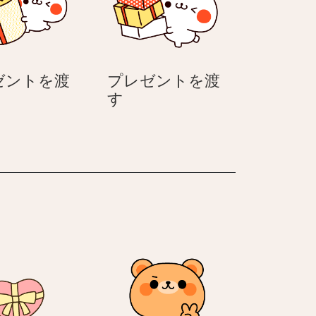
渡
渡
す
す
–
–
ホ
ホ
ゼントを渡
プレゼントを渡
ワ
ワ
プ
す
イ
イ
レ
ト
ト
ゼ
デ
デ
ン
ー
ー
ト
う
う
を
さ
さ
渡
ぎ
ぎ
す