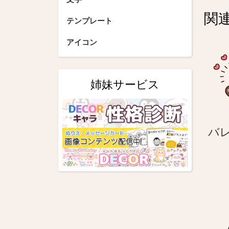
ビ
関
ゲ
テンプレート
ー
アイコン
シ
ョ
姉妹サービス
ン
バ