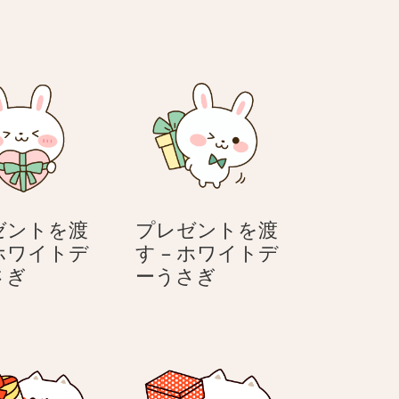
ゼントを渡
プレゼントを渡
 ホワイトデ
す – ホワイトデ
プ
プ
さぎ
ーうさぎ
レ
レ
ゼ
ゼ
ン
ン
ト
ト
を
を