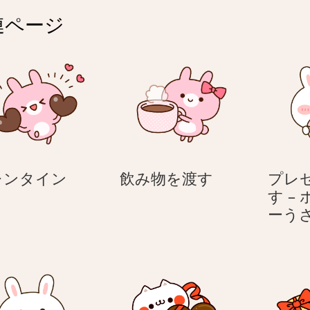
連ページ
バ
飲
レンタイン
飲み物を渡す
プレ
レ
み
す –
ン
物
ーう
タ
を
イ
渡
ン
す