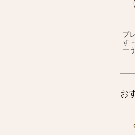
プ
す 
ー
お