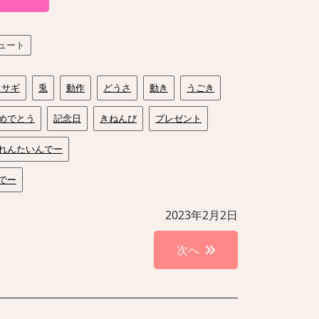
ュート
ウサギ
兎
動作
どうさ
動き
うごき
めでとう
記念日
きねんび
プレゼント
れんたいんでー
でー
2023年2月2日
次へ