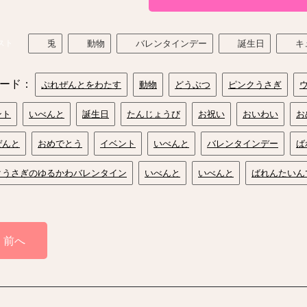
スト
兎
動物
バレンタインデー
誕生日
キ
ード：
ぷれぜんとをわたす
動物
どうぶつ
ピンクうさぎ
ント
いべんと
誕生日
たんじょうび
お祝い
おいわい
お
ぜんと
おめでとう
イベント
いべんと
バレンタインデー
ば
クうさぎのゆるかわバレンタイン
いべんと
いべんと
ばれんたいん
前へ