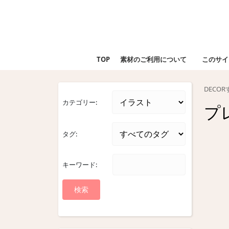
Skip
to
content
Skip
to
TOP
素材のご利用について
このサイ
content
DECO
カテゴリー:
プ
タグ:
キーワード: