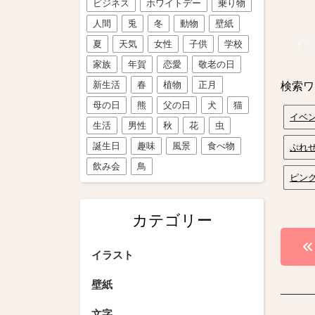
ビジネス
ホワイトデー
乗り物
人間
兎
冬
動物
壁紙
夏
天気
女性
子供
学校
イラ
家族
年賀
恋愛
敬老の日
新生活
春
植物
正月
検索ワ
母の日
熊
父の日
犬
猫
イベ
生活
男性
秋
花
虫
誕生日
趣味
風景
食べ物
ぷれ
飲み会
鳥
ピン
カテゴリー
投
イラスト
稿
壁紙
ナ
文字